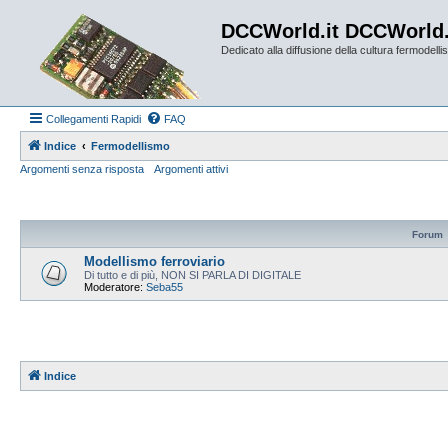
DCCWorld.it DCCWorld
Dedicato alla diffusione della cultura fermodellist
Collegamenti Rapidi
FAQ
Indice
Fermodellismo
Argomenti senza risposta
Argomenti attivi
Forum
Modellismo ferroviario
Di tutto e di più, NON SI PARLA DI DIGITALE
Moderatore:
Seba55
Indice