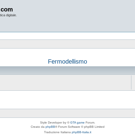
.com
ica digitale.
Fermodellismo
Style Developer by ©
GTA game
Forum.
Creato da
phpBB
® Forum Software © phpBB Limited
Traduzione Italiana
phpBB-Italia.it