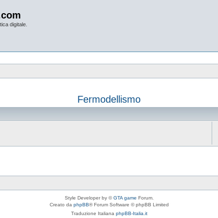
.com
ica digitale.
Fermodellismo
Style Developer by ©
GTA game
Forum.
Creato da
phpBB
® Forum Software © phpBB Limited
Traduzione Italiana
phpBB-Italia.it