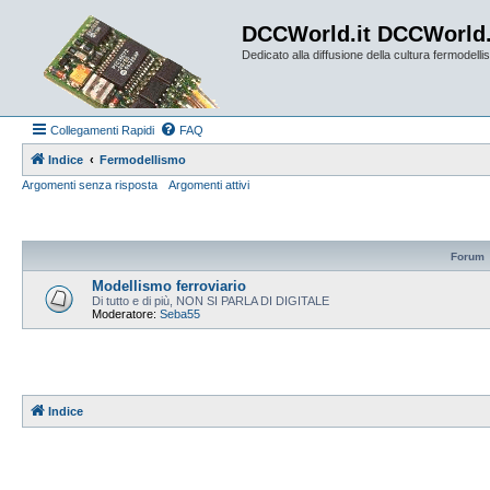
DCCWorld.it DCCWorld
Dedicato alla diffusione della cultura fermodellist
Collegamenti Rapidi
FAQ
Indice
Fermodellismo
Argomenti senza risposta
Argomenti attivi
Forum
Modellismo ferroviario
Di tutto e di più, NON SI PARLA DI DIGITALE
Moderatore:
Seba55
Indice