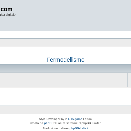
.com
ica digitale.
Fermodellismo
Style Developer by ©
GTA game
Forum.
Creato da
phpBB
® Forum Software © phpBB Limited
Traduzione Italiana
phpBB-Italia.it