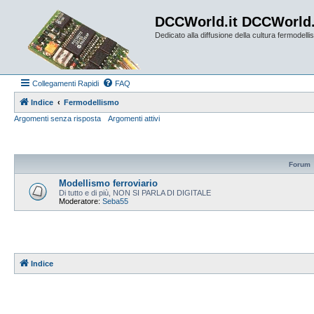
DCCWorld.it DCCWorld
Dedicato alla diffusione della cultura fermodellist
Collegamenti Rapidi
FAQ
Indice
Fermodellismo
Argomenti senza risposta
Argomenti attivi
Forum
Modellismo ferroviario
Di tutto e di più, NON SI PARLA DI DIGITALE
Moderatore:
Seba55
Indice