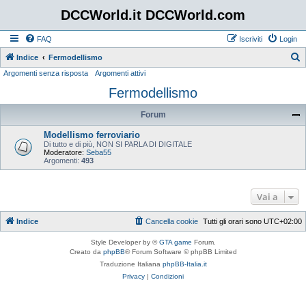
DCCWorld.it DCCWorld.com
FAQ
Iscriviti
Login
Indice
Fermodellismo
Argomenti senza risposta
Argomenti attivi
e
Fermodellismo
r
c
Forum
a
Modellismo ferroviario
Di tutto e di più, NON SI PARLA DI DIGITALE
Moderatore:
Seba55
Argomenti:
493
Vai a
Indice
Cancella cookie
Tutti gli orari sono
UTC+02:00
Style Developer by ©
GTA game
Forum.
Creato da
phpBB
® Forum Software © phpBB Limited
Traduzione Italiana
phpBB-Italia.it
Privacy
|
Condizioni