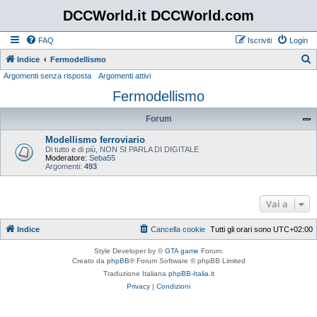
DCCWorld.it DCCWorld.com
FAQ
Iscriviti
Login
Indice
Fermodellismo
Argomenti senza risposta
Argomenti attivi
e
Fermodellismo
r
c
Forum
a
Modellismo ferroviario
Di tutto e di più, NON SI PARLA DI DIGITALE
Moderatore:
Seba55
Argomenti:
493
Vai a
Indice
Cancella cookie
Tutti gli orari sono
UTC+02:00
Style Developer by ©
GTA game
Forum.
Creato da
phpBB
® Forum Software © phpBB Limited
Traduzione Italiana
phpBB-Italia.it
Privacy
|
Condizioni