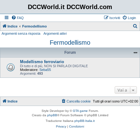
DCCWorld.it DCCWorld.com
FAQ
Iscriviti
Login
Indice
Fermodellismo
Argomenti senza risposta
Argomenti attivi
e
Fermodellismo
r
c
Forum
a
Modellismo ferroviario
Di tutto e di più, NON SI PARLA DI DIGITALE
Moderatore:
Seba55
Argomenti:
493
Vai a
Indice
Cancella cookie
Tutti gli orari sono
UTC+02:00
Style Developer by ©
GTA game
Forum.
Creato da
phpBB
® Forum Software © phpBB Limited
Traduzione Italiana
phpBB-Italia.it
Privacy
|
Condizioni