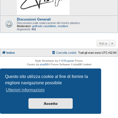
Discussioni Generali
Discussioni sulla realizzazione del nostro plastico.
Moderatori:
golfredo castelletto
,
smelloni
Argomenti:
441
Vai a
Indice
Cancella cookie
Tutti gli orari sono
UTC+02:00
Style Developer by ©
GTA game
Forum.
Creato da
phpBB
® Forum Software © phpBB Limited
Traduzione Italiana
phpBB-Italia.it
Privacy
|
Condizioni
Questo sito utilizza cookie al fine di fornire la
migliore navigazione possibile
Ulteriori informazioni
Accetto