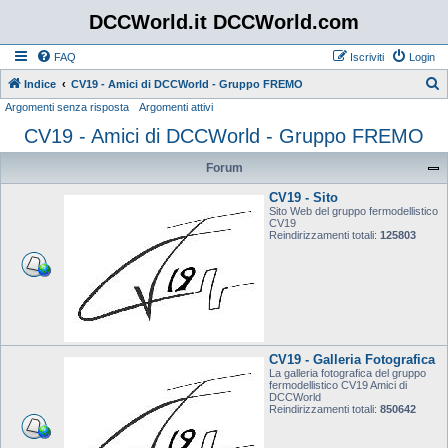
DCCWorld.it DCCWorld.com
FAQ
Iscriviti
Login
Indice
CV19 - Amici di DCCWorld - Gruppo FREMO
Argomenti senza risposta
Argomenti attivi
e
CV19 - Amici di DCCWorld - Gruppo FREMO
r
c
Forum
a
CV19 - Sito
Sito Web del gruppo fermodellistico
CV19
Reindirizzamenti totali:
125803
CV19 - Galleria Fotografica
La galleria fotografica del gruppo
fermodellistico CV19 Amici di
DCCWorld
Reindirizzamenti totali:
850642