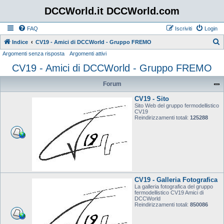
DCCWorld.it DCCWorld.com
FAQ
Iscriviti
Login
Indice
CV19 - Amici di DCCWorld - Gruppo FREMO
Argomenti senza risposta
Argomenti attivi
e
CV19 - Amici di DCCWorld - Gruppo FREMO
r
c
Forum
a
CV19 - Sito
Sito Web del gruppo fermodellistico
CV19
Reindirizzamenti totali:
125288
CV19 - Galleria Fotografica
La galleria fotografica del gruppo
fermodellistico CV19 Amici di
DCCWorld
Reindirizzamenti totali:
850086