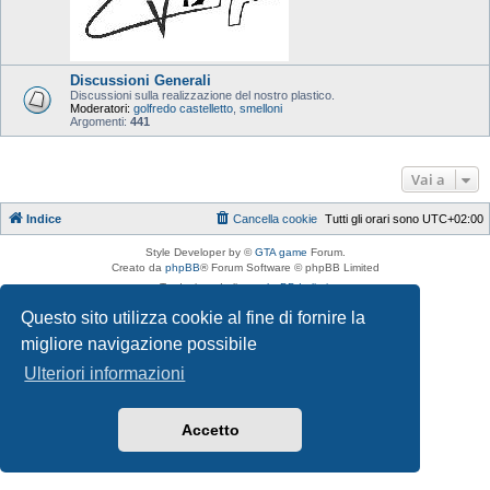
Discussioni Generali
Discussioni sulla realizzazione del nostro plastico.
Moderatori:
golfredo castelletto
,
smelloni
Argomenti:
441
Vai a
Indice
Cancella cookie
Tutti gli orari sono
UTC+02:00
Style Developer by ©
GTA game
Forum.
Creato da
phpBB
® Forum Software © phpBB Limited
Traduzione Italiana
phpBB-Italia.it
Privacy
|
Condizioni
Questo sito utilizza cookie al fine di fornire la
migliore navigazione possibile
Ulteriori informazioni
Accetto