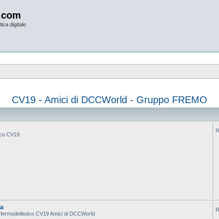
.com
ica digitale.
CV19 - Amici di DCCWorld - Gruppo FREMO
R
tico CV19
ca
R
po fermodellistico CV19 Amici di DCCWorld