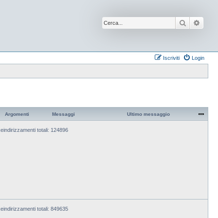
Cerca
Ricer
Iscriviti
Login
Argomenti
Messaggi
Ultimo messaggio
eindirizzamenti totali: 124896
eindirizzamenti totali: 849635