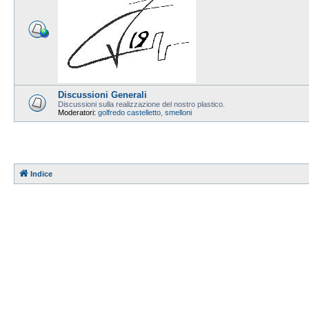
Discussioni Generali
Discussioni sulla realizzazione del nostro plastico.
Moderatori:
golfredo castelletto
,
smelloni
Indice