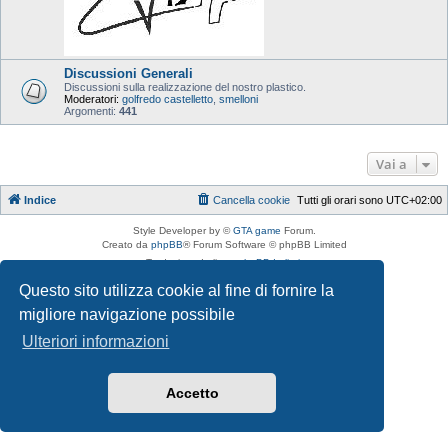
Discussioni Generali
Discussioni sulla realizzazione del nostro plastico.
Moderatori:
golfredo castelletto
,
smelloni
Argomenti:
441
Vai a
Indice
Cancella cookie
Tutti gli orari sono
UTC+02:00
Style Developer by ©
GTA game
Forum.
Creato da
phpBB
® Forum Software © phpBB Limited
Traduzione Italiana
phpBB-Italia.it
Privacy
|
Condizioni
Questo sito utilizza cookie al fine di fornire la
migliore navigazione possibile
Ulteriori informazioni
Accetto