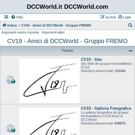
DCCWorld.it DCCWorld.com
FAQ
Iscriviti
Login
Indice
CV19 - Amici di DCCWorld - Gruppo FREMO
Argomenti senza risposta
Argomenti attivi
e
CV19 - Amici di DCCWorld - Gruppo FREMO
r
c
Forum
a
CV19 - Sito
Sito Web del gruppo fermodellistico
CV19
Reindirizzamenti totali:
124164
CV19 - Galleria Fotografica
La galleria fotografica del gruppo
fermodellistico CV19 Amici di
DCCWorld
Reindirizzamenti totali:
848870