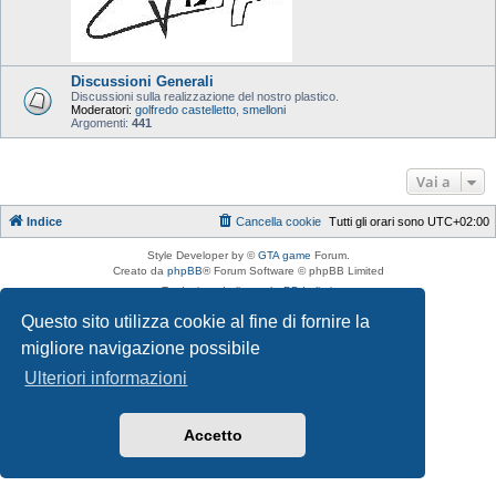
Discussioni Generali
Discussioni sulla realizzazione del nostro plastico.
Moderatori:
golfredo castelletto
,
smelloni
Argomenti:
441
Vai a
Indice
Cancella cookie
Tutti gli orari sono
UTC+02:00
Style Developer by ©
GTA game
Forum.
Creato da
phpBB
® Forum Software © phpBB Limited
Traduzione Italiana
phpBB-Italia.it
Privacy
|
Condizioni
Questo sito utilizza cookie al fine di fornire la
migliore navigazione possibile
Ulteriori informazioni
Accetto