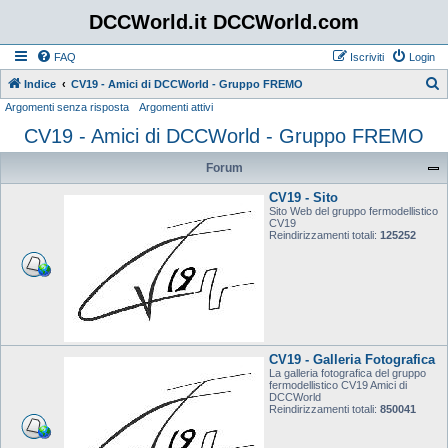
DCCWorld.it DCCWorld.com
FAQ
Iscriviti
Login
Indice
CV19 - Amici di DCCWorld - Gruppo FREMO
Argomenti senza risposta
Argomenti attivi
e
CV19 - Amici di DCCWorld - Gruppo FREMO
r
c
Forum
a
CV19 - Sito
Sito Web del gruppo fermodellistico
CV19
Reindirizzamenti totali:
125252
CV19 - Galleria Fotografica
La galleria fotografica del gruppo
fermodellistico CV19 Amici di
DCCWorld
Reindirizzamenti totali:
850041