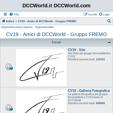
DCCWorld.it DCCWorld.com
FAQ
Iscriviti
Login
Indice
CV19 - Amici di DCCWorld - Gruppo FREMO
Argomenti senza risposta
Argomenti attivi
e
CV19 - Amici di DCCWorld - Gruppo FREMO
r
c
Forum
a
CV19 - Sito
Sito Web del gruppo fermodellistico
CV19
Reindirizzamenti totali:
124161
CV19 - Galleria Fotografica
La galleria fotografica del gruppo
fermodellistico CV19 Amici di
DCCWorld
Reindirizzamenti totali:
848866