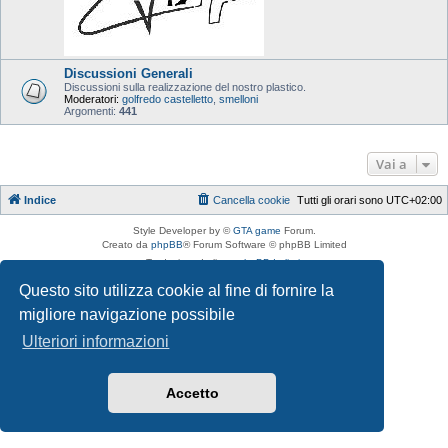
Discussioni Generali
Discussioni sulla realizzazione del nostro plastico.
Moderatori:
golfredo castelletto
,
smelloni
Argomenti:
441
Vai a
Indice
Cancella cookie
Tutti gli orari sono
UTC+02:00
Style Developer by ©
GTA game
Forum.
Creato da
phpBB
® Forum Software © phpBB Limited
Traduzione Italiana
phpBB-Italia.it
Privacy
|
Condizioni
Questo sito utilizza cookie al fine di fornire la
migliore navigazione possibile
Ulteriori informazioni
Accetto