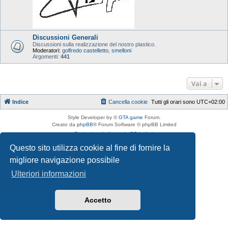
Discussioni Generali
Discussioni sulla realizzazione del nostro plastico.
Moderatori:
golfredo castelletto
,
smelloni
Argomenti:
441
Vai a
Indice
Cancella cookie
Tutti gli orari sono
UTC+02:00
Style Developer by ©
GTA game
Forum.
Creato da
phpBB
® Forum Software © phpBB Limited
Traduzione Italiana
phpBB-Italia.it
Privacy
|
Condizioni
Questo sito utilizza cookie al fine di fornire la
migliore navigazione possibile
Ulteriori informazioni
Accetto