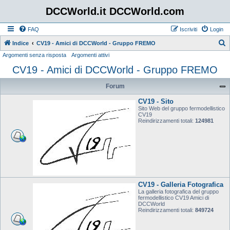
DCCWorld.it DCCWorld.com
FAQ
Iscriviti
Login
Indice
CV19 - Amici di DCCWorld - Gruppo FREMO
Argomenti senza risposta
Argomenti attivi
e
CV19 - Amici di DCCWorld - Gruppo FREMO
r
c
Forum
a
CV19 - Sito
Sito Web del gruppo fermodellistico
CV19
Reindirizzamenti totali:
124981
CV19 - Galleria Fotografica
La galleria fotografica del gruppo
fermodellistico CV19 Amici di
DCCWorld
Reindirizzamenti totali:
849724