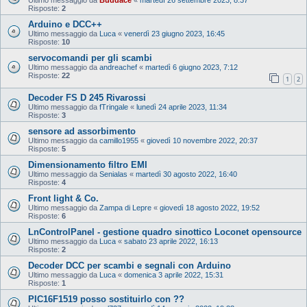
Risposte:
2
Arduino e DCC++
Ultimo messaggio da
Luca
«
venerdì 23 giugno 2023, 16:45
Risposte:
10
servocomandi per gli scambi
Ultimo messaggio da
andreachef
«
martedì 6 giugno 2023, 7:12
Risposte:
22
1
2
Decoder FS D 245 Rivarossi
Ultimo messaggio da
fTringale
«
lunedì 24 aprile 2023, 11:34
Risposte:
3
sensore ad assorbimento
Ultimo messaggio da
camillo1955
«
giovedì 10 novembre 2022, 20:37
Risposte:
5
Dimensionamento filtro EMI
Ultimo messaggio da
Senialas
«
martedì 30 agosto 2022, 16:40
Risposte:
4
Front light & Co.
Ultimo messaggio da
Zampa di Lepre
«
giovedì 18 agosto 2022, 19:52
Risposte:
6
LnControlPanel - gestione quadro sinottico Loconet opensource
Ultimo messaggio da
Luca
«
sabato 23 aprile 2022, 16:13
Risposte:
2
Decoder DCC per scambi e segnali con Arduino
Ultimo messaggio da
Luca
«
domenica 3 aprile 2022, 15:31
Risposte:
1
PIC16F1519 posso sostituirlo con ??