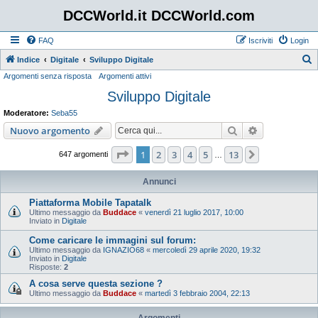
DCCWorld.it DCCWorld.com
FAQ
Iscriviti
Login
Indice
Digitale
Sviluppo Digitale
Argomenti senza risposta
Argomenti attivi
e
Sviluppo Digitale
r
c
Moderatore:
Seba55
a
Cerca
Ricerca avan
Nuovo argomento
Pagina
1
di
13
1
2
3
4
5
13
Prossimo
647 argomenti
…
Annunci
Piattaforma Mobile Tapatalk
Ultimo messaggio da
Buddace
«
venerdì 21 luglio 2017, 10:00
Inviato in
Digitale
Come caricare le immagini sul forum:
Ultimo messaggio da
IGNAZIO68
«
mercoledì 29 aprile 2020, 19:32
Inviato in
Digitale
Risposte:
2
A cosa serve questa sezione ?
Ultimo messaggio da
Buddace
«
martedì 3 febbraio 2004, 22:13
Argomenti