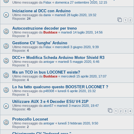
Ultimo messaggio da
Fidax
«
domenica 27 settembre 2020, 12:15
Iniziazione al DCC con Arduino
Ultimo messaggio da
danix
«
martedì 28 luglio 2020, 19:32
Risposte:
24
1
2
Autocostruzione decoder per treno
Ultimo messaggio da
Buddace
«
martedì 14 luglio 2020, 14:56
Risposte:
3
Gestione CV 'lunghe' Arduino
Ultimo messaggio da
Fidax
«
mercoledì 3 giugno 2020, 9:39
Risposte:
4
DCC++ Modifica Scheda Arduino Motor Shield R3
Ultimo messaggio da
antogar
«
martedì 5 maggio 2020, 6:46
Risposte:
1
Ma un TCO in bus LOCONET esiste?
Ultimo messaggio da
Buddace
«
mercoledì 15 aprile 2020, 17:07
Risposte:
4
Lo ha fatto qualcuno questo BOOSTER LOCONET ?
Ultimo messaggio da
p48308
«
lunedì 6 aprile 2020, 15:32
Risposte:
1
Utilizzare AUX 3 e 4 Decoder ESU V4 21P
Ultimo messaggio da
aton57
«
martedì 3 marzo 2020, 19:47
Risposte:
45
1
2
3
4
Protocollo Loconet
Ultimo messaggio da
antogar
«
lunedì 3 febbraio 2020, 9:50
Risposte:
2
Chiarimento CV "Indexed area "