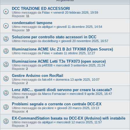
DCC TRAZIONE ED ACCESSORI
Ultimo messaggio da
Fidax
«
venerdì 20 febbraio 2026, 19:59
Risposte:
11
condensatori tampone
Ultimo messaggio da
alpiliguri
«
giovedì 11 dicembre 2025, 14:54
Risposte:
10
Soluzione per controllo stato accessori in DCC
Ultimo messaggio da
docdelburg
«
giovedì 20 novembre 2025, 16:57
Illuminazione ACME Uic Z1 B 2cl TFX068 (Open Source)
Ultimo messaggio da
Fidax
«
sabato 11 ottobre 2025, 12:27
Illuminazione ACME Letti T3s TFX073 (open source)
Ultimo messaggio da
p48308
«
mercoledì 3 settembre 2025, 21:24
Risposte:
2
Gestire Arduino con RocRail
Ultimo messaggio da
falco64
«
domenica 13 aprile 2025, 10:07
Risposte:
2
Lenz ABC... quanti diodi servono per creare la cascata?
Ultimo messaggio da
Marco Fornaciari
«
mercoledì 9 aprile 2025, 16:47
Risposte:
8
Problemi segnale o corrente con centrale DCC-EX
Ultimo messaggio da
piccilore
«
giovedì 20 marzo 2025, 13:13
Risposte:
4
EX‑CommandStation basata su DCC-EX (Arduino) wifi instabile
Ultimo messaggio da
alpiliguri
«
mercoledì 12 marzo 2025, 11:57
Risposte:
3