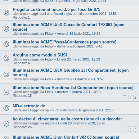
Ultimo messaggio da
sal727
«
venerdì 14 gennaio 2022, 19:23
Progetto LokSound micro 3.5 per loco Gr 875
Ultimo messaggio da
Luca.Rubini
«
giovedì 16 settembre 2021, 12:53
Risposte:
1
Illuminazione ACME UicX Cuccette Comfort TFX063 (open
source)
Ultimo messaggio da
Fidax
«
venerdì 16 luglio 2021, 19:28
Illuminazione ACME Press&Conference (open source)
Ultimo messaggio da
Fidax
«
domenica 18 aprile 2021, 9:41
Arduino come modulo SUSI
Ultimo messaggio da
Fidax
«
lunedì 22 marzo 2021, 12:13
Risposte:
6
Illuminazione ACME UicX Giubileo 2cl Compartimenti (open
source)
Ultimo messaggio da
Fidax
«
domenica 21 marzo 2021, 9:57
Illuminazione Roco Eurofima 2cl Compartimenti (open source)
Ultimo messaggio da
Fidax
«
martedì 9 marzo 2021, 13:19
Risposte:
15
1
2
MD-electronic.de
Ultimo messaggio da
spurn_db
«
domenica 10 gennaio 2021, 22:13
ho deciso di cimentarmi nella costruzione di un decoder
Ultimo messaggio da
matrix
«
lunedì 28 dicembre 2020, 19:20
Risposte:
25
1
2
Illuminazione ACME Gran Confort WR 83 (open source)