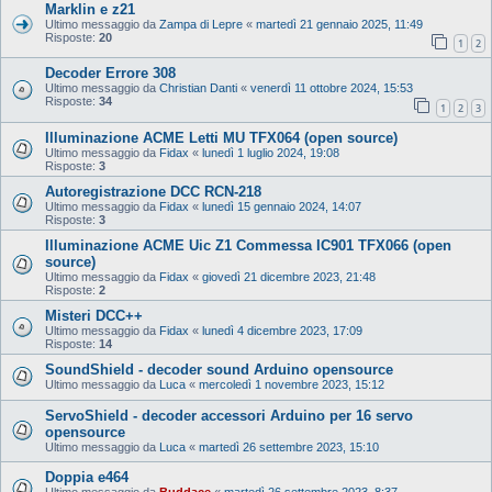
Marklin e z21
Ultimo messaggio da
Zampa di Lepre
«
martedì 21 gennaio 2025, 11:49
Risposte:
20
1
2
Decoder Errore 308
Ultimo messaggio da
Christian Danti
«
venerdì 11 ottobre 2024, 15:53
Risposte:
34
1
2
3
Illuminazione ACME Letti MU TFX064 (open source)
Ultimo messaggio da
Fidax
«
lunedì 1 luglio 2024, 19:08
Risposte:
3
Autoregistrazione DCC RCN-218
Ultimo messaggio da
Fidax
«
lunedì 15 gennaio 2024, 14:07
Risposte:
3
Illuminazione ACME Uic Z1 Commessa IC901 TFX066 (open
source)
Ultimo messaggio da
Fidax
«
giovedì 21 dicembre 2023, 21:48
Risposte:
2
Misteri DCC++
Ultimo messaggio da
Fidax
«
lunedì 4 dicembre 2023, 17:09
Risposte:
14
SoundShield - decoder sound Arduino opensource
Ultimo messaggio da
Luca
«
mercoledì 1 novembre 2023, 15:12
ServoShield - decoder accessori Arduino per 16 servo
opensource
Ultimo messaggio da
Luca
«
martedì 26 settembre 2023, 15:10
Doppia e464
Ultimo messaggio da
Buddace
«
martedì 26 settembre 2023, 8:37