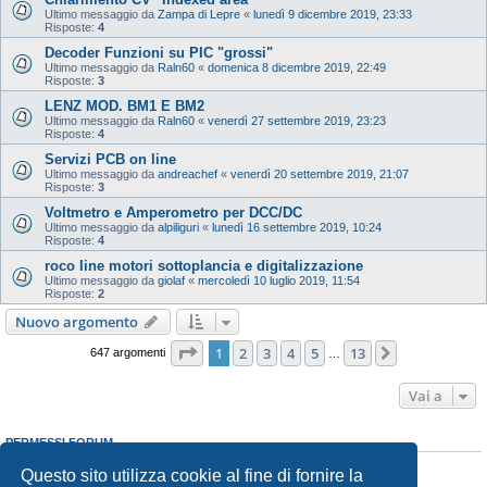
Ultimo messaggio da
Zampa di Lepre
«
lunedì 9 dicembre 2019, 23:33
Risposte:
4
Decoder Funzioni su PIC "grossi"
Ultimo messaggio da
Raln60
«
domenica 8 dicembre 2019, 22:49
Risposte:
3
LENZ MOD. BM1 E BM2
Ultimo messaggio da
Raln60
«
venerdì 27 settembre 2019, 23:23
Risposte:
4
Servizi PCB on line
Ultimo messaggio da
andreachef
«
venerdì 20 settembre 2019, 21:07
Risposte:
3
Voltmetro e Amperometro per DCC/DC
Ultimo messaggio da
alpiliguri
«
lunedì 16 settembre 2019, 10:24
Risposte:
4
roco line motori sottoplancia e digitalizzazione
Ultimo messaggio da
giolaf
«
mercoledì 10 luglio 2019, 11:54
Risposte:
2
Nuovo argomento
Pagina
1
di
13
1
2
3
4
5
13
Prossimo
647 argomenti
…
Vai a
PERMESSI FORUM
Non puoi
aprire nuovi argomenti
Questo sito utilizza cookie al fine di fornire la
Non puoi
rispondere negli argomenti