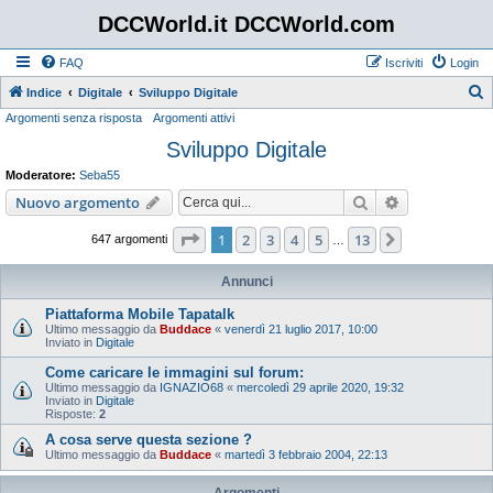
DCCWorld.it DCCWorld.com
FAQ
Iscriviti
Login
Indice
Digitale
Sviluppo Digitale
Argomenti senza risposta
Argomenti attivi
e
Sviluppo Digitale
r
c
Moderatore:
Seba55
a
Cerca
Ricerca avan
Nuovo argomento
Pagina
1
di
13
1
2
3
4
5
13
Prossimo
647 argomenti
…
Annunci
Piattaforma Mobile Tapatalk
Ultimo messaggio da
Buddace
«
venerdì 21 luglio 2017, 10:00
Inviato in
Digitale
Come caricare le immagini sul forum:
Ultimo messaggio da
IGNAZIO68
«
mercoledì 29 aprile 2020, 19:32
Inviato in
Digitale
Risposte:
2
A cosa serve questa sezione ?
Ultimo messaggio da
Buddace
«
martedì 3 febbraio 2004, 22:13
Argomenti