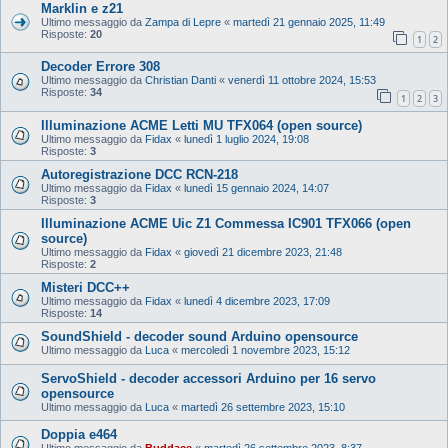
Marklin e z21
Ultimo messaggio da
Zampa di Lepre
«
martedì 21 gennaio 2025, 11:49
Risposte:
20
1
2
Decoder Errore 308
Ultimo messaggio da
Christian Danti
«
venerdì 11 ottobre 2024, 15:53
Risposte:
34
1
2
3
Illuminazione ACME Letti MU TFX064 (open source)
Ultimo messaggio da
Fidax
«
lunedì 1 luglio 2024, 19:08
Risposte:
3
Autoregistrazione DCC RCN-218
Ultimo messaggio da
Fidax
«
lunedì 15 gennaio 2024, 14:07
Risposte:
3
Illuminazione ACME Uic Z1 Commessa IC901 TFX066 (open
source)
Ultimo messaggio da
Fidax
«
giovedì 21 dicembre 2023, 21:48
Risposte:
2
Misteri DCC++
Ultimo messaggio da
Fidax
«
lunedì 4 dicembre 2023, 17:09
Risposte:
14
SoundShield - decoder sound Arduino opensource
Ultimo messaggio da
Luca
«
mercoledì 1 novembre 2023, 15:12
ServoShield - decoder accessori Arduino per 16 servo
opensource
Ultimo messaggio da
Luca
«
martedì 26 settembre 2023, 15:10
Doppia e464
Ultimo messaggio da
Buddace
«
martedì 26 settembre 2023, 8:37