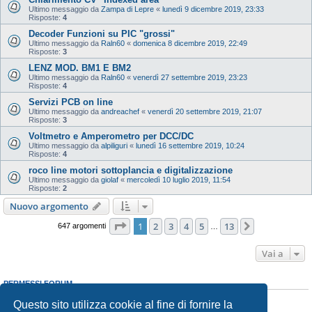
Ultimo messaggio da
Zampa di Lepre
«
lunedì 9 dicembre 2019, 23:33
Risposte:
4
Decoder Funzioni su PIC "grossi"
Ultimo messaggio da
Raln60
«
domenica 8 dicembre 2019, 22:49
Risposte:
3
LENZ MOD. BM1 E BM2
Ultimo messaggio da
Raln60
«
venerdì 27 settembre 2019, 23:23
Risposte:
4
Servizi PCB on line
Ultimo messaggio da
andreachef
«
venerdì 20 settembre 2019, 21:07
Risposte:
3
Voltmetro e Amperometro per DCC/DC
Ultimo messaggio da
alpiliguri
«
lunedì 16 settembre 2019, 10:24
Risposte:
4
roco line motori sottoplancia e digitalizzazione
Ultimo messaggio da
giolaf
«
mercoledì 10 luglio 2019, 11:54
Risposte:
2
Nuovo argomento
Pagina
1
di
13
1
2
3
4
5
13
Prossimo
647 argomenti
…
Vai a
PERMESSI FORUM
Non puoi
aprire nuovi argomenti
Questo sito utilizza cookie al fine di fornire la
Non puoi
rispondere negli argomenti