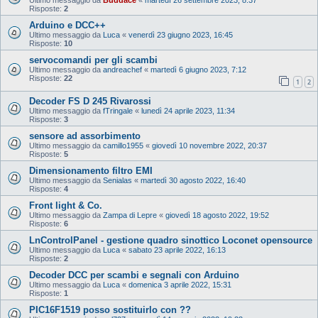
Risposte:
2
Arduino e DCC++
Ultimo messaggio da
Luca
«
venerdì 23 giugno 2023, 16:45
Risposte:
10
servocomandi per gli scambi
Ultimo messaggio da
andreachef
«
martedì 6 giugno 2023, 7:12
Risposte:
22
1
2
Decoder FS D 245 Rivarossi
Ultimo messaggio da
fTringale
«
lunedì 24 aprile 2023, 11:34
Risposte:
3
sensore ad assorbimento
Ultimo messaggio da
camillo1955
«
giovedì 10 novembre 2022, 20:37
Risposte:
5
Dimensionamento filtro EMI
Ultimo messaggio da
Senialas
«
martedì 30 agosto 2022, 16:40
Risposte:
4
Front light & Co.
Ultimo messaggio da
Zampa di Lepre
«
giovedì 18 agosto 2022, 19:52
Risposte:
6
LnControlPanel - gestione quadro sinottico Loconet opensource
Ultimo messaggio da
Luca
«
sabato 23 aprile 2022, 16:13
Risposte:
2
Decoder DCC per scambi e segnali con Arduino
Ultimo messaggio da
Luca
«
domenica 3 aprile 2022, 15:31
Risposte:
1
PIC16F1519 posso sostituirlo con ??