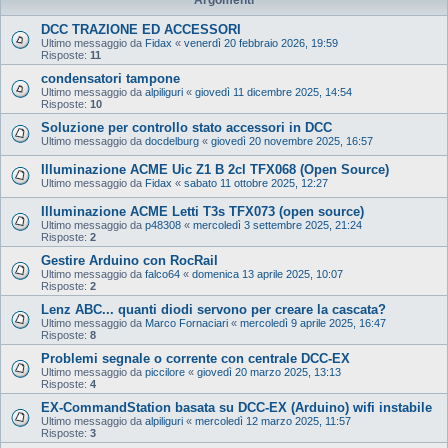
DCC TRAZIONE ED ACCESSORI
Ultimo messaggio da
Fidax
«
venerdì 20 febbraio 2026, 19:59
Risposte:
11
condensatori tampone
Ultimo messaggio da
alpiliguri
«
giovedì 11 dicembre 2025, 14:54
Risposte:
10
Soluzione per controllo stato accessori in DCC
Ultimo messaggio da
docdelburg
«
giovedì 20 novembre 2025, 16:57
Illuminazione ACME Uic Z1 B 2cl TFX068 (Open Source)
Ultimo messaggio da
Fidax
«
sabato 11 ottobre 2025, 12:27
Illuminazione ACME Letti T3s TFX073 (open source)
Ultimo messaggio da
p48308
«
mercoledì 3 settembre 2025, 21:24
Risposte:
2
Gestire Arduino con RocRail
Ultimo messaggio da
falco64
«
domenica 13 aprile 2025, 10:07
Risposte:
2
Lenz ABC... quanti diodi servono per creare la cascata?
Ultimo messaggio da
Marco Fornaciari
«
mercoledì 9 aprile 2025, 16:47
Risposte:
8
Problemi segnale o corrente con centrale DCC-EX
Ultimo messaggio da
piccilore
«
giovedì 20 marzo 2025, 13:13
Risposte:
4
EX‑CommandStation basata su DCC-EX (Arduino) wifi instabile
Ultimo messaggio da
alpiliguri
«
mercoledì 12 marzo 2025, 11:57
Risposte:
3