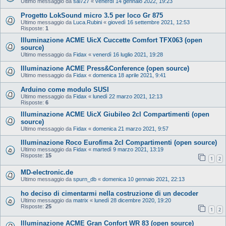
Ultimo messaggio da
sal727
«
venerdì 14 gennaio 2022, 19:23
Progetto LokSound micro 3.5 per loco Gr 875
Ultimo messaggio da
Luca.Rubini
«
giovedì 16 settembre 2021, 12:53
Risposte:
1
Illuminazione ACME UicX Cuccette Comfort TFX063 (open
source)
Ultimo messaggio da
Fidax
«
venerdì 16 luglio 2021, 19:28
Illuminazione ACME Press&Conference (open source)
Ultimo messaggio da
Fidax
«
domenica 18 aprile 2021, 9:41
Arduino come modulo SUSI
Ultimo messaggio da
Fidax
«
lunedì 22 marzo 2021, 12:13
Risposte:
6
Illuminazione ACME UicX Giubileo 2cl Compartimenti (open
source)
Ultimo messaggio da
Fidax
«
domenica 21 marzo 2021, 9:57
Illuminazione Roco Eurofima 2cl Compartimenti (open source)
Ultimo messaggio da
Fidax
«
martedì 9 marzo 2021, 13:19
Risposte:
15
1
2
MD-electronic.de
Ultimo messaggio da
spurn_db
«
domenica 10 gennaio 2021, 22:13
ho deciso di cimentarmi nella costruzione di un decoder
Ultimo messaggio da
matrix
«
lunedì 28 dicembre 2020, 19:20
Risposte:
25
1
2
Illuminazione ACME Gran Confort WR 83 (open source)