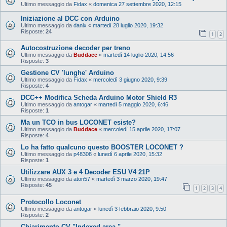
Ultimo messaggio da
Fidax
«
domenica 27 settembre 2020, 12:15
Iniziazione al DCC con Arduino
Ultimo messaggio da
danix
«
martedì 28 luglio 2020, 19:32
Risposte:
24
1
2
Autocostruzione decoder per treno
Ultimo messaggio da
Buddace
«
martedì 14 luglio 2020, 14:56
Risposte:
3
Gestione CV 'lunghe' Arduino
Ultimo messaggio da
Fidax
«
mercoledì 3 giugno 2020, 9:39
Risposte:
4
DCC++ Modifica Scheda Arduino Motor Shield R3
Ultimo messaggio da
antogar
«
martedì 5 maggio 2020, 6:46
Risposte:
1
Ma un TCO in bus LOCONET esiste?
Ultimo messaggio da
Buddace
«
mercoledì 15 aprile 2020, 17:07
Risposte:
4
Lo ha fatto qualcuno questo BOOSTER LOCONET ?
Ultimo messaggio da
p48308
«
lunedì 6 aprile 2020, 15:32
Risposte:
1
Utilizzare AUX 3 e 4 Decoder ESU V4 21P
Ultimo messaggio da
aton57
«
martedì 3 marzo 2020, 19:47
Risposte:
45
1
2
3
4
Protocollo Loconet
Ultimo messaggio da
antogar
«
lunedì 3 febbraio 2020, 9:50
Risposte:
2
Chiarimento CV "Indexed area "