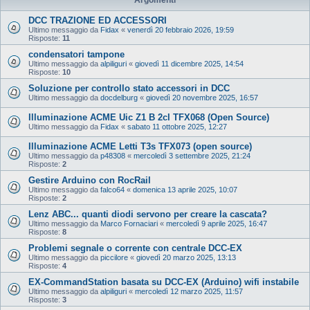
DCC TRAZIONE ED ACCESSORI
Ultimo messaggio da
Fidax
«
venerdì 20 febbraio 2026, 19:59
Risposte:
11
condensatori tampone
Ultimo messaggio da
alpiliguri
«
giovedì 11 dicembre 2025, 14:54
Risposte:
10
Soluzione per controllo stato accessori in DCC
Ultimo messaggio da
docdelburg
«
giovedì 20 novembre 2025, 16:57
Illuminazione ACME Uic Z1 B 2cl TFX068 (Open Source)
Ultimo messaggio da
Fidax
«
sabato 11 ottobre 2025, 12:27
Illuminazione ACME Letti T3s TFX073 (open source)
Ultimo messaggio da
p48308
«
mercoledì 3 settembre 2025, 21:24
Risposte:
2
Gestire Arduino con RocRail
Ultimo messaggio da
falco64
«
domenica 13 aprile 2025, 10:07
Risposte:
2
Lenz ABC... quanti diodi servono per creare la cascata?
Ultimo messaggio da
Marco Fornaciari
«
mercoledì 9 aprile 2025, 16:47
Risposte:
8
Problemi segnale o corrente con centrale DCC-EX
Ultimo messaggio da
piccilore
«
giovedì 20 marzo 2025, 13:13
Risposte:
4
EX‑CommandStation basata su DCC-EX (Arduino) wifi instabile
Ultimo messaggio da
alpiliguri
«
mercoledì 12 marzo 2025, 11:57
Risposte:
3