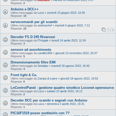
Risposte:
2
Arduino e DCC++
Ultimo messaggio da
Luca
«
venerdì 23 giugno 2023, 16:45
Risposte:
10
servocomandi per gli scambi
Ultimo messaggio da
andreachef
«
martedì 6 giugno 2023, 7:12
Risposte:
22
1
2
Decoder FS D 245 Rivarossi
Ultimo messaggio da
fTringale
«
lunedì 24 aprile 2023, 11:34
Risposte:
3
sensore ad assorbimento
Ultimo messaggio da
camillo1955
«
giovedì 10 novembre 2022, 20:37
Risposte:
5
Dimensionamento filtro EMI
Ultimo messaggio da
Senialas
«
martedì 30 agosto 2022, 16:40
Risposte:
4
Front light & Co.
Ultimo messaggio da
Zampa di Lepre
«
giovedì 18 agosto 2022, 19:52
Risposte:
6
LnControlPanel - gestione quadro sinottico Loconet opensource
Ultimo messaggio da
Luca
«
sabato 23 aprile 2022, 16:13
Risposte:
2
Decoder DCC per scambi e segnali con Arduino
Ultimo messaggio da
Luca
«
domenica 3 aprile 2022, 15:31
Risposte:
1
PIC16F1519 posso sostituirlo con ??