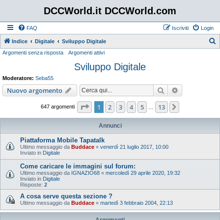
DCCWorld.it DCCWorld.com
FAQ
Iscriviti
Login
Indice
Digitale
Sviluppo Digitale
Argomenti senza risposta
Argomenti attivi
e
Sviluppo Digitale
r
c
Moderatore:
Seba55
a
Cerca
Ricerca avan
Nuovo argomento
Pagina
1
di
13
1
2
3
4
5
13
Prossimo
647 argomenti
…
Annunci
Piattaforma Mobile Tapatalk
Ultimo messaggio da
Buddace
«
venerdì 21 luglio 2017, 10:00
Inviato in
Digitale
Come caricare le immagini sul forum:
Ultimo messaggio da
IGNAZIO68
«
mercoledì 29 aprile 2020, 19:32
Inviato in
Digitale
Risposte:
2
A cosa serve questa sezione ?
Ultimo messaggio da
Buddace
«
martedì 3 febbraio 2004, 22:13
Argomenti