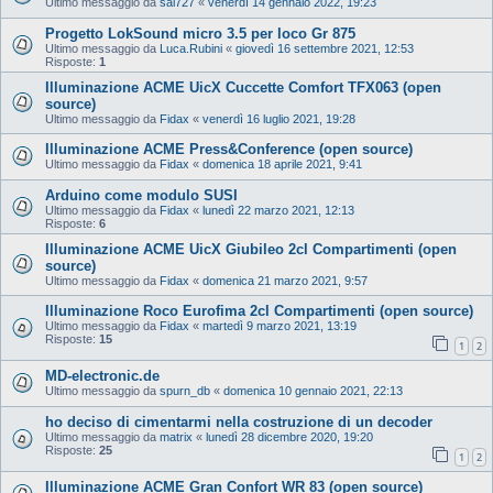
Ultimo messaggio da
sal727
«
venerdì 14 gennaio 2022, 19:23
Progetto LokSound micro 3.5 per loco Gr 875
Ultimo messaggio da
Luca.Rubini
«
giovedì 16 settembre 2021, 12:53
Risposte:
1
Illuminazione ACME UicX Cuccette Comfort TFX063 (open
source)
Ultimo messaggio da
Fidax
«
venerdì 16 luglio 2021, 19:28
Illuminazione ACME Press&Conference (open source)
Ultimo messaggio da
Fidax
«
domenica 18 aprile 2021, 9:41
Arduino come modulo SUSI
Ultimo messaggio da
Fidax
«
lunedì 22 marzo 2021, 12:13
Risposte:
6
Illuminazione ACME UicX Giubileo 2cl Compartimenti (open
source)
Ultimo messaggio da
Fidax
«
domenica 21 marzo 2021, 9:57
Illuminazione Roco Eurofima 2cl Compartimenti (open source)
Ultimo messaggio da
Fidax
«
martedì 9 marzo 2021, 13:19
Risposte:
15
1
2
MD-electronic.de
Ultimo messaggio da
spurn_db
«
domenica 10 gennaio 2021, 22:13
ho deciso di cimentarmi nella costruzione di un decoder
Ultimo messaggio da
matrix
«
lunedì 28 dicembre 2020, 19:20
Risposte:
25
1
2
Illuminazione ACME Gran Confort WR 83 (open source)