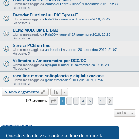
Ultimo messaggio da
Zampa di Lepre
«
lunedì 9 dicembre 2019, 23:33
Risposte:
4
Decoder Funzioni su PIC "grossi"
Ultimo messaggio da
Raln60
«
domenica 8 dicembre 2019, 22:49
Risposte:
3
LENZ MOD. BM1 E BM2
Ultimo messaggio da
Raln60
«
venerdì 27 settembre 2019, 23:23
Risposte:
4
Servizi PCB on line
Ultimo messaggio da
andreachef
«
venerdì 20 settembre 2019, 21:07
Risposte:
3
Voltmetro e Amperometro per DCC/DC
Ultimo messaggio da
alpiliguri
«
lunedì 16 settembre 2019, 10:24
Risposte:
4
roco line motori sottoplancia e digitalizzazione
Ultimo messaggio da
giolaf
«
mercoledì 10 luglio 2019, 11:54
Risposte:
2
Nuovo argomento
Pagina
1
di
13
1
2
3
4
5
13
Prossimo
647 argomenti
…
Vai a
PERMESSI FORUM
Non puoi
aprire nuovi argomenti
Questo sito utilizza cookie al fine di fornire la
Non puoi
rispondere negli argomenti