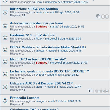
Ultimo messaggio da
Fidax
«
domenica 27 settembre 2020, 12:15
Iniziazione al DCC con Arduino
Ultimo messaggio da
danix
«
martedì 28 luglio 2020, 19:32
Risposte:
24
1
2
Autocostruzione decoder per treno
Ultimo messaggio da
Buddace
«
martedì 14 luglio 2020, 14:56
Risposte:
3
Gestione CV 'lunghe' Arduino
Ultimo messaggio da
Fidax
«
mercoledì 3 giugno 2020, 9:39
Risposte:
4
DCC++ Modifica Scheda Arduino Motor Shield R3
Ultimo messaggio da
antogar
«
martedì 5 maggio 2020, 6:46
Risposte:
1
Ma un TCO in bus LOCONET esiste?
Ultimo messaggio da
Buddace
«
mercoledì 15 aprile 2020, 17:07
Risposte:
4
Lo ha fatto qualcuno questo BOOSTER LOCONET ?
Ultimo messaggio da
p48308
«
lunedì 6 aprile 2020, 15:32
Risposte:
1
Utilizzare AUX 3 e 4 Decoder ESU V4 21P
Ultimo messaggio da
aton57
«
martedì 3 marzo 2020, 19:47
Risposte:
45
1
2
3
4
Protocollo Loconet
Ultimo messaggio da
antogar
«
lunedì 3 febbraio 2020, 9:50
Risposte:
2
Chiarimento CV "Indexed area "