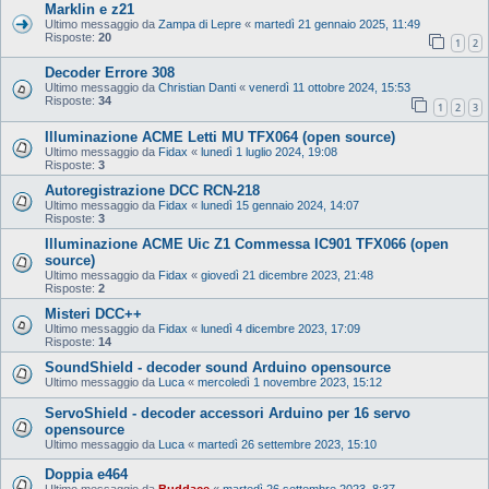
Marklin e z21
Ultimo messaggio da
Zampa di Lepre
«
martedì 21 gennaio 2025, 11:49
Risposte:
20
1
2
Decoder Errore 308
Ultimo messaggio da
Christian Danti
«
venerdì 11 ottobre 2024, 15:53
Risposte:
34
1
2
3
Illuminazione ACME Letti MU TFX064 (open source)
Ultimo messaggio da
Fidax
«
lunedì 1 luglio 2024, 19:08
Risposte:
3
Autoregistrazione DCC RCN-218
Ultimo messaggio da
Fidax
«
lunedì 15 gennaio 2024, 14:07
Risposte:
3
Illuminazione ACME Uic Z1 Commessa IC901 TFX066 (open
source)
Ultimo messaggio da
Fidax
«
giovedì 21 dicembre 2023, 21:48
Risposte:
2
Misteri DCC++
Ultimo messaggio da
Fidax
«
lunedì 4 dicembre 2023, 17:09
Risposte:
14
SoundShield - decoder sound Arduino opensource
Ultimo messaggio da
Luca
«
mercoledì 1 novembre 2023, 15:12
ServoShield - decoder accessori Arduino per 16 servo
opensource
Ultimo messaggio da
Luca
«
martedì 26 settembre 2023, 15:10
Doppia e464
Ultimo messaggio da
Buddace
«
martedì 26 settembre 2023, 8:37