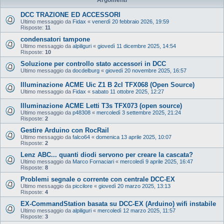
DCC TRAZIONE ED ACCESSORI
Ultimo messaggio da
Fidax
«
venerdì 20 febbraio 2026, 19:59
Risposte:
11
condensatori tampone
Ultimo messaggio da
alpiliguri
«
giovedì 11 dicembre 2025, 14:54
Risposte:
10
Soluzione per controllo stato accessori in DCC
Ultimo messaggio da
docdelburg
«
giovedì 20 novembre 2025, 16:57
Illuminazione ACME Uic Z1 B 2cl TFX068 (Open Source)
Ultimo messaggio da
Fidax
«
sabato 11 ottobre 2025, 12:27
Illuminazione ACME Letti T3s TFX073 (open source)
Ultimo messaggio da
p48308
«
mercoledì 3 settembre 2025, 21:24
Risposte:
2
Gestire Arduino con RocRail
Ultimo messaggio da
falco64
«
domenica 13 aprile 2025, 10:07
Risposte:
2
Lenz ABC... quanti diodi servono per creare la cascata?
Ultimo messaggio da
Marco Fornaciari
«
mercoledì 9 aprile 2025, 16:47
Risposte:
8
Problemi segnale o corrente con centrale DCC-EX
Ultimo messaggio da
piccilore
«
giovedì 20 marzo 2025, 13:13
Risposte:
4
EX‑CommandStation basata su DCC-EX (Arduino) wifi instabile
Ultimo messaggio da
alpiliguri
«
mercoledì 12 marzo 2025, 11:57
Risposte:
3