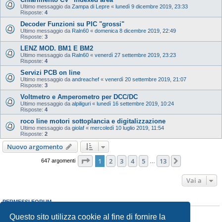
Ultimo messaggio da
Zampa di Lepre
«
lunedì 9 dicembre 2019, 23:33
Risposte:
4
Decoder Funzioni su PIC "grossi"
Ultimo messaggio da
Raln60
«
domenica 8 dicembre 2019, 22:49
Risposte:
3
LENZ MOD. BM1 E BM2
Ultimo messaggio da
Raln60
«
venerdì 27 settembre 2019, 23:23
Risposte:
4
Servizi PCB on line
Ultimo messaggio da
andreachef
«
venerdì 20 settembre 2019, 21:07
Risposte:
3
Voltmetro e Amperometro per DCC/DC
Ultimo messaggio da
alpiliguri
«
lunedì 16 settembre 2019, 10:24
Risposte:
4
roco line motori sottoplancia e digitalizzazione
Ultimo messaggio da
giolaf
«
mercoledì 10 luglio 2019, 11:54
Risposte:
2
Nuovo argomento
Pagina
1
di
13
1
2
3
4
5
13
Prossimo
647 argomenti
…
Vai a
PERMESSI FORUM
Non puoi
aprire nuovi argomenti
Questo sito utilizza cookie al fine di fornire la
Non puoi
rispondere negli argomenti