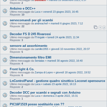
Risposte:
2
Arduino e DCC++
Ultimo messaggio da
Luca
«
venerdì 23 giugno 2023, 16:45
Risposte:
10
servocomandi per gli scambi
Ultimo messaggio da
andreachef
«
martedì 6 giugno 2023, 7:12
Risposte:
22
1
2
Decoder FS D 245 Rivarossi
Ultimo messaggio da
fTringale
«
lunedì 24 aprile 2023, 11:34
Risposte:
3
sensore ad assorbimento
Ultimo messaggio da
camillo1955
«
giovedì 10 novembre 2022, 20:37
Risposte:
5
Dimensionamento filtro EMI
Ultimo messaggio da
Senialas
«
martedì 30 agosto 2022, 16:40
Risposte:
4
Front light & Co.
Ultimo messaggio da
Zampa di Lepre
«
giovedì 18 agosto 2022, 19:52
Risposte:
6
LnControlPanel - gestione quadro sinottico Loconet opensource
Ultimo messaggio da
Luca
«
sabato 23 aprile 2022, 16:13
Risposte:
2
Decoder DCC per scambi e segnali con Arduino
Ultimo messaggio da
Luca
«
domenica 3 aprile 2022, 15:31
Risposte:
1
PIC16F1519 posso sostituirlo con ??