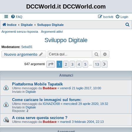
DCCWorld.it DCCWorld.com
FAQ
Iscriviti
Login
Indice
Digitale
Sviluppo Digitale
Argomenti senza risposta
Argomenti attivi
e
Sviluppo Digitale
r
c
Moderatore:
Seba55
a
Cerca
Ricerca avan
Nuovo argomento
Pagina
1
di
13
1
2
3
4
5
13
Prossimo
647 argomenti
…
Annunci
Piattaforma Mobile Tapatalk
Ultimo messaggio da
Buddace
«
venerdì 21 luglio 2017, 10:00
Inviato in
Digitale
Come caricare le immagini sul forum:
Ultimo messaggio da
IGNAZIO68
«
mercoledì 29 aprile 2020, 19:32
Inviato in
Digitale
Risposte:
2
A cosa serve questa sezione ?
Ultimo messaggio da
Buddace
«
martedì 3 febbraio 2004, 22:13
Argomenti