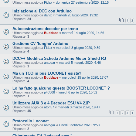
Ultimo messaggio da
Fidax
«
domenica 27 settembre 2020, 12:15
Iniziazione al DCC con Arduino
Ultimo messaggio da
danix
«
martedì 28 luglio 2020, 19:32
Risposte:
24
1
2
Autocostruzione decoder per treno
Ultimo messaggio da
Buddace
«
martedì 14 luglio 2020, 14:56
Risposte:
3
Gestione CV 'lunghe' Arduino
Ultimo messaggio da
Fidax
«
mercoledì 3 giugno 2020, 9:39
Risposte:
4
DCC++ Modifica Scheda Arduino Motor Shield R3
Ultimo messaggio da
antogar
«
martedì 5 maggio 2020, 6:46
Risposte:
1
Ma un TCO in bus LOCONET esiste?
Ultimo messaggio da
Buddace
«
mercoledì 15 aprile 2020, 17:07
Risposte:
4
Lo ha fatto qualcuno questo BOOSTER LOCONET ?
Ultimo messaggio da
p48308
«
lunedì 6 aprile 2020, 15:32
Risposte:
1
Utilizzare AUX 3 e 4 Decoder ESU V4 21P
Ultimo messaggio da
aton57
«
martedì 3 marzo 2020, 19:47
Risposte:
45
1
2
3
4
Protocollo Loconet
Ultimo messaggio da
antogar
«
lunedì 3 febbraio 2020, 9:50
Risposte:
2
Chiarimento CV "Indexed area "