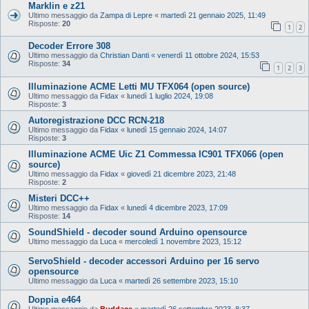
Marklin e z21
Ultimo messaggio da
Zampa di Lepre
«
martedì 21 gennaio 2025, 11:49
Risposte:
20
1
2
Decoder Errore 308
Ultimo messaggio da
Christian Danti
«
venerdì 11 ottobre 2024, 15:53
Risposte:
34
1
2
3
Illuminazione ACME Letti MU TFX064 (open source)
Ultimo messaggio da
Fidax
«
lunedì 1 luglio 2024, 19:08
Risposte:
3
Autoregistrazione DCC RCN-218
Ultimo messaggio da
Fidax
«
lunedì 15 gennaio 2024, 14:07
Risposte:
3
Illuminazione ACME Uic Z1 Commessa IC901 TFX066 (open
source)
Ultimo messaggio da
Fidax
«
giovedì 21 dicembre 2023, 21:48
Risposte:
2
Misteri DCC++
Ultimo messaggio da
Fidax
«
lunedì 4 dicembre 2023, 17:09
Risposte:
14
SoundShield - decoder sound Arduino opensource
Ultimo messaggio da
Luca
«
mercoledì 1 novembre 2023, 15:12
ServoShield - decoder accessori Arduino per 16 servo
opensource
Ultimo messaggio da
Luca
«
martedì 26 settembre 2023, 15:10
Doppia e464
Ultimo messaggio da
Buddace
«
martedì 26 settembre 2023, 8:37