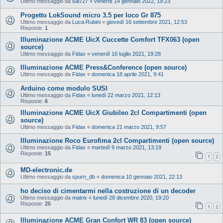
Ultimo messaggio da
sal727
«
venerdì 14 gennaio 2022, 19:23
Progetto LokSound micro 3.5 per loco Gr 875
Ultimo messaggio da
Luca.Rubini
«
giovedì 16 settembre 2021, 12:53
Risposte:
1
Illuminazione ACME UicX Cuccette Comfort TFX063 (open
source)
Ultimo messaggio da
Fidax
«
venerdì 16 luglio 2021, 19:28
Illuminazione ACME Press&Conference (open source)
Ultimo messaggio da
Fidax
«
domenica 18 aprile 2021, 9:41
Arduino come modulo SUSI
Ultimo messaggio da
Fidax
«
lunedì 22 marzo 2021, 12:13
Risposte:
6
Illuminazione ACME UicX Giubileo 2cl Compartimenti (open
source)
Ultimo messaggio da
Fidax
«
domenica 21 marzo 2021, 9:57
Illuminazione Roco Eurofima 2cl Compartimenti (open source)
Ultimo messaggio da
Fidax
«
martedì 9 marzo 2021, 13:19
Risposte:
15
1
2
MD-electronic.de
Ultimo messaggio da
spurn_db
«
domenica 10 gennaio 2021, 22:13
ho deciso di cimentarmi nella costruzione di un decoder
Ultimo messaggio da
matrix
«
lunedì 28 dicembre 2020, 19:20
Risposte:
25
1
2
Illuminazione ACME Gran Confort WR 83 (open source)