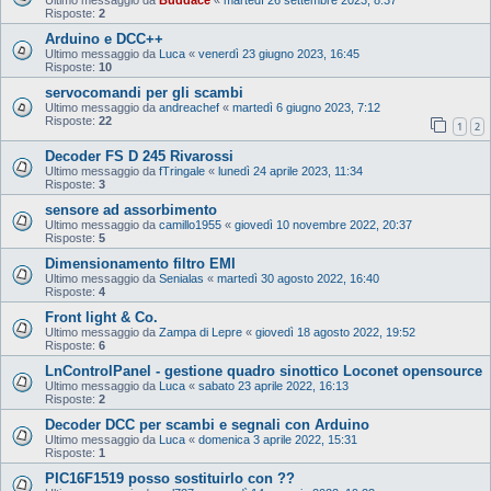
Risposte:
2
Arduino e DCC++
Ultimo messaggio da
Luca
«
venerdì 23 giugno 2023, 16:45
Risposte:
10
servocomandi per gli scambi
Ultimo messaggio da
andreachef
«
martedì 6 giugno 2023, 7:12
Risposte:
22
1
2
Decoder FS D 245 Rivarossi
Ultimo messaggio da
fTringale
«
lunedì 24 aprile 2023, 11:34
Risposte:
3
sensore ad assorbimento
Ultimo messaggio da
camillo1955
«
giovedì 10 novembre 2022, 20:37
Risposte:
5
Dimensionamento filtro EMI
Ultimo messaggio da
Senialas
«
martedì 30 agosto 2022, 16:40
Risposte:
4
Front light & Co.
Ultimo messaggio da
Zampa di Lepre
«
giovedì 18 agosto 2022, 19:52
Risposte:
6
LnControlPanel - gestione quadro sinottico Loconet opensource
Ultimo messaggio da
Luca
«
sabato 23 aprile 2022, 16:13
Risposte:
2
Decoder DCC per scambi e segnali con Arduino
Ultimo messaggio da
Luca
«
domenica 3 aprile 2022, 15:31
Risposte:
1
PIC16F1519 posso sostituirlo con ??