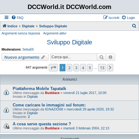
DCCWorld.it DCCWorld.com
FAQ
Iscriviti
Login
Indice
Digitale
Sviluppo Digitale
Argomenti senza risposta
Argomenti attivi
e
Sviluppo Digitale
r
c
Moderatore:
Seba55
a
Cerca
Ricerca avan
Nuovo argomento
Pagina
1
di
13
1
2
3
4
5
13
Prossimo
647 argomenti
…
Annunci
Piattaforma Mobile Tapatalk
Ultimo messaggio da
Buddace
«
venerdì 21 luglio 2017, 10:00
Inviato in
Digitale
Come caricare le immagini sul forum:
Ultimo messaggio da
IGNAZIO68
«
mercoledì 29 aprile 2020, 19:32
Inviato in
Digitale
Risposte:
2
A cosa serve questa sezione ?
Ultimo messaggio da
Buddace
«
martedì 3 febbraio 2004, 22:13
Argomenti