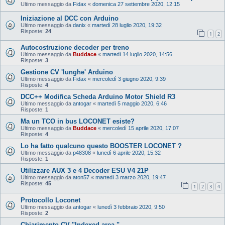
Ultimo messaggio da
Fidax
«
domenica 27 settembre 2020, 12:15
Iniziazione al DCC con Arduino
Ultimo messaggio da
danix
«
martedì 28 luglio 2020, 19:32
Risposte:
24
1
2
Autocostruzione decoder per treno
Ultimo messaggio da
Buddace
«
martedì 14 luglio 2020, 14:56
Risposte:
3
Gestione CV 'lunghe' Arduino
Ultimo messaggio da
Fidax
«
mercoledì 3 giugno 2020, 9:39
Risposte:
4
DCC++ Modifica Scheda Arduino Motor Shield R3
Ultimo messaggio da
antogar
«
martedì 5 maggio 2020, 6:46
Risposte:
1
Ma un TCO in bus LOCONET esiste?
Ultimo messaggio da
Buddace
«
mercoledì 15 aprile 2020, 17:07
Risposte:
4
Lo ha fatto qualcuno questo BOOSTER LOCONET ?
Ultimo messaggio da
p48308
«
lunedì 6 aprile 2020, 15:32
Risposte:
1
Utilizzare AUX 3 e 4 Decoder ESU V4 21P
Ultimo messaggio da
aton57
«
martedì 3 marzo 2020, 19:47
Risposte:
45
1
2
3
4
Protocollo Loconet
Ultimo messaggio da
antogar
«
lunedì 3 febbraio 2020, 9:50
Risposte:
2
Chiarimento CV "Indexed area "