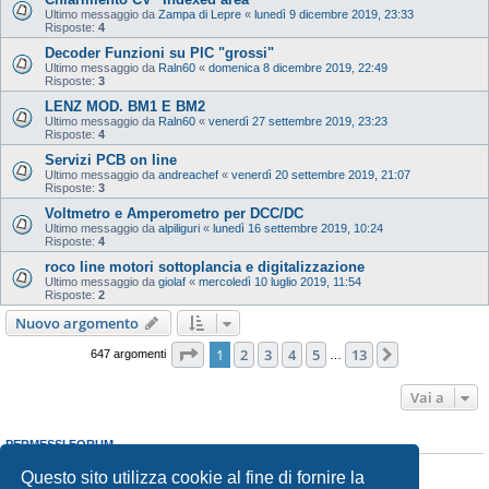
Ultimo messaggio da
Zampa di Lepre
«
lunedì 9 dicembre 2019, 23:33
Risposte:
4
Decoder Funzioni su PIC "grossi"
Ultimo messaggio da
Raln60
«
domenica 8 dicembre 2019, 22:49
Risposte:
3
LENZ MOD. BM1 E BM2
Ultimo messaggio da
Raln60
«
venerdì 27 settembre 2019, 23:23
Risposte:
4
Servizi PCB on line
Ultimo messaggio da
andreachef
«
venerdì 20 settembre 2019, 21:07
Risposte:
3
Voltmetro e Amperometro per DCC/DC
Ultimo messaggio da
alpiliguri
«
lunedì 16 settembre 2019, 10:24
Risposte:
4
roco line motori sottoplancia e digitalizzazione
Ultimo messaggio da
giolaf
«
mercoledì 10 luglio 2019, 11:54
Risposte:
2
Nuovo argomento
Pagina
1
di
13
1
2
3
4
5
13
Prossimo
647 argomenti
…
Vai a
PERMESSI FORUM
Non puoi
aprire nuovi argomenti
Questo sito utilizza cookie al fine di fornire la
Non puoi
rispondere negli argomenti