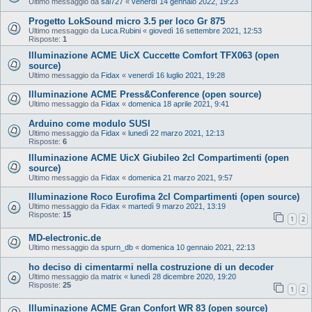
Ultimo messaggio da
sal727
«
venerdì 14 gennaio 2022, 19:23
Progetto LokSound micro 3.5 per loco Gr 875
Ultimo messaggio da
Luca.Rubini
«
giovedì 16 settembre 2021, 12:53
Risposte:
1
Illuminazione ACME UicX Cuccette Comfort TFX063 (open
source)
Ultimo messaggio da
Fidax
«
venerdì 16 luglio 2021, 19:28
Illuminazione ACME Press&Conference (open source)
Ultimo messaggio da
Fidax
«
domenica 18 aprile 2021, 9:41
Arduino come modulo SUSI
Ultimo messaggio da
Fidax
«
lunedì 22 marzo 2021, 12:13
Risposte:
6
Illuminazione ACME UicX Giubileo 2cl Compartimenti (open
source)
Ultimo messaggio da
Fidax
«
domenica 21 marzo 2021, 9:57
Illuminazione Roco Eurofima 2cl Compartimenti (open source)
Ultimo messaggio da
Fidax
«
martedì 9 marzo 2021, 13:19
Risposte:
15
1
2
MD-electronic.de
Ultimo messaggio da
spurn_db
«
domenica 10 gennaio 2021, 22:13
ho deciso di cimentarmi nella costruzione di un decoder
Ultimo messaggio da
matrix
«
lunedì 28 dicembre 2020, 19:20
Risposte:
25
1
2
Illuminazione ACME Gran Confort WR 83 (open source)