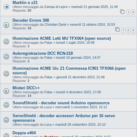
Marklin e z21
Ultimo messaggio da
Zampa di Lepre
«
martedì 21 gennaio 2025, 11:49
Risposte:
20
1
2
Decoder Errore 308
Ultimo messaggio da
Christian Danti
«
venerdì 11 ottobre 2024, 15:53
Risposte:
34
1
2
3
Illuminazione ACME Letti MU TFX064 (open source)
Ultimo messaggio da
Fidax
«
lunedì 1 luglio 2024, 19:08
Risposte:
3
Autoregistrazione DCC RCN-218
Ultimo messaggio da
Fidax
«
lunedì 15 gennaio 2024, 14:07
Risposte:
3
Illuminazione ACME Uic Z1 Commessa IC901 TFX066 (open
source)
Ultimo messaggio da
Fidax
«
giovedì 21 dicembre 2023, 21:48
Risposte:
2
Misteri DCC++
Ultimo messaggio da
Fidax
«
lunedì 4 dicembre 2023, 17:09
Risposte:
14
SoundShield - decoder sound Arduino opensource
Ultimo messaggio da
Luca
«
mercoledì 1 novembre 2023, 15:12
ServoShield - decoder accessori Arduino per 16 servo
opensource
Ultimo messaggio da
Luca
«
martedì 26 settembre 2023, 15:10
Doppia e464
Ultimo messaggio da
Buddace
«
martedì 26 settembre 2023, 8:37