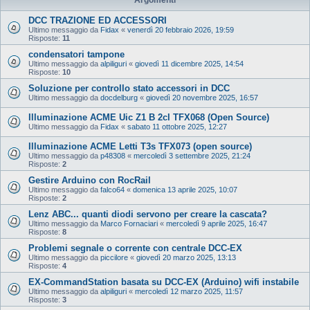
DCC TRAZIONE ED ACCESSORI
Ultimo messaggio da
Fidax
«
venerdì 20 febbraio 2026, 19:59
Risposte:
11
condensatori tampone
Ultimo messaggio da
alpiliguri
«
giovedì 11 dicembre 2025, 14:54
Risposte:
10
Soluzione per controllo stato accessori in DCC
Ultimo messaggio da
docdelburg
«
giovedì 20 novembre 2025, 16:57
Illuminazione ACME Uic Z1 B 2cl TFX068 (Open Source)
Ultimo messaggio da
Fidax
«
sabato 11 ottobre 2025, 12:27
Illuminazione ACME Letti T3s TFX073 (open source)
Ultimo messaggio da
p48308
«
mercoledì 3 settembre 2025, 21:24
Risposte:
2
Gestire Arduino con RocRail
Ultimo messaggio da
falco64
«
domenica 13 aprile 2025, 10:07
Risposte:
2
Lenz ABC... quanti diodi servono per creare la cascata?
Ultimo messaggio da
Marco Fornaciari
«
mercoledì 9 aprile 2025, 16:47
Risposte:
8
Problemi segnale o corrente con centrale DCC-EX
Ultimo messaggio da
piccilore
«
giovedì 20 marzo 2025, 13:13
Risposte:
4
EX‑CommandStation basata su DCC-EX (Arduino) wifi instabile
Ultimo messaggio da
alpiliguri
«
mercoledì 12 marzo 2025, 11:57
Risposte:
3