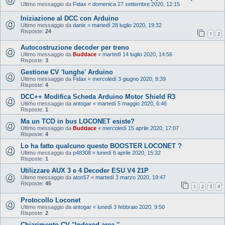
Ultimo messaggio da
Fidax
«
domenica 27 settembre 2020, 12:15
Iniziazione al DCC con Arduino
Ultimo messaggio da
danix
«
martedì 28 luglio 2020, 19:32
Risposte:
24
1
2
Autocostruzione decoder per treno
Ultimo messaggio da
Buddace
«
martedì 14 luglio 2020, 14:56
Risposte:
3
Gestione CV 'lunghe' Arduino
Ultimo messaggio da
Fidax
«
mercoledì 3 giugno 2020, 9:39
Risposte:
4
DCC++ Modifica Scheda Arduino Motor Shield R3
Ultimo messaggio da
antogar
«
martedì 5 maggio 2020, 6:46
Risposte:
1
Ma un TCO in bus LOCONET esiste?
Ultimo messaggio da
Buddace
«
mercoledì 15 aprile 2020, 17:07
Risposte:
4
Lo ha fatto qualcuno questo BOOSTER LOCONET ?
Ultimo messaggio da
p48308
«
lunedì 6 aprile 2020, 15:32
Risposte:
1
Utilizzare AUX 3 e 4 Decoder ESU V4 21P
Ultimo messaggio da
aton57
«
martedì 3 marzo 2020, 19:47
Risposte:
45
1
2
3
4
Protocollo Loconet
Ultimo messaggio da
antogar
«
lunedì 3 febbraio 2020, 9:50
Risposte:
2
Chiarimento CV "Indexed area "