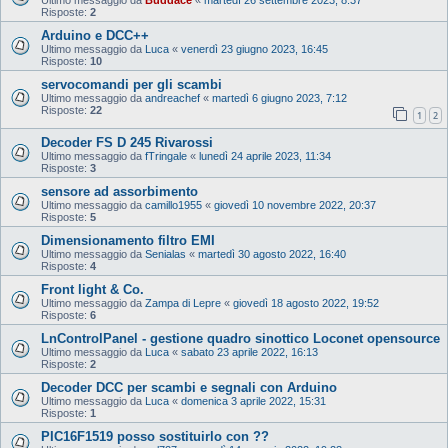
Risposte:
2
Arduino e DCC++
Ultimo messaggio da
Luca
«
venerdì 23 giugno 2023, 16:45
Risposte:
10
servocomandi per gli scambi
Ultimo messaggio da
andreachef
«
martedì 6 giugno 2023, 7:12
Risposte:
22
1
2
Decoder FS D 245 Rivarossi
Ultimo messaggio da
fTringale
«
lunedì 24 aprile 2023, 11:34
Risposte:
3
sensore ad assorbimento
Ultimo messaggio da
camillo1955
«
giovedì 10 novembre 2022, 20:37
Risposte:
5
Dimensionamento filtro EMI
Ultimo messaggio da
Senialas
«
martedì 30 agosto 2022, 16:40
Risposte:
4
Front light & Co.
Ultimo messaggio da
Zampa di Lepre
«
giovedì 18 agosto 2022, 19:52
Risposte:
6
LnControlPanel - gestione quadro sinottico Loconet opensource
Ultimo messaggio da
Luca
«
sabato 23 aprile 2022, 16:13
Risposte:
2
Decoder DCC per scambi e segnali con Arduino
Ultimo messaggio da
Luca
«
domenica 3 aprile 2022, 15:31
Risposte:
1
PIC16F1519 posso sostituirlo con ??