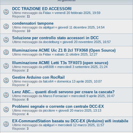
DCC TRAZIONE ED ACCESSORI
Ultimo messaggio da
Fidax
«
venerdì 20 febbraio 2026, 19:59
Risposte:
11
condensatori tampone
Ultimo messaggio da
alpiliguri
«
giovedì 11 dicembre 2025, 14:54
Risposte:
10
Soluzione per controllo stato accessori in DCC
Ultimo messaggio da
docdelburg
«
giovedì 20 novembre 2025, 16:57
Illuminazione ACME Uic Z1 B 2cl TFX068 (Open Source)
Ultimo messaggio da
Fidax
«
sabato 11 ottobre 2025, 12:27
Illuminazione ACME Letti T3s TFX073 (open source)
Ultimo messaggio da
p48308
«
mercoledì 3 settembre 2025, 21:24
Risposte:
2
Gestire Arduino con RocRail
Ultimo messaggio da
falco64
«
domenica 13 aprile 2025, 10:07
Risposte:
2
Lenz ABC... quanti diodi servono per creare la cascata?
Ultimo messaggio da
Marco Fornaciari
«
mercoledì 9 aprile 2025, 16:47
Risposte:
8
Problemi segnale o corrente con centrale DCC-EX
Ultimo messaggio da
piccilore
«
giovedì 20 marzo 2025, 13:13
Risposte:
4
EX‑CommandStation basata su DCC-EX (Arduino) wifi instabile
Ultimo messaggio da
alpiliguri
«
mercoledì 12 marzo 2025, 11:57
Risposte:
3