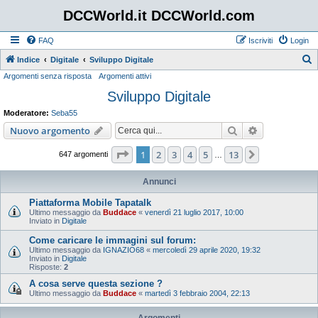
DCCWorld.it DCCWorld.com
FAQ
Iscriviti
Login
Indice
Digitale
Sviluppo Digitale
Argomenti senza risposta
Argomenti attivi
e
Sviluppo Digitale
r
c
Moderatore:
Seba55
a
Cerca
Ricerca avan
Nuovo argomento
Pagina
1
di
13
1
2
3
4
5
13
Prossimo
647 argomenti
…
Annunci
Piattaforma Mobile Tapatalk
Ultimo messaggio da
Buddace
«
venerdì 21 luglio 2017, 10:00
Inviato in
Digitale
Come caricare le immagini sul forum:
Ultimo messaggio da
IGNAZIO68
«
mercoledì 29 aprile 2020, 19:32
Inviato in
Digitale
Risposte:
2
A cosa serve questa sezione ?
Ultimo messaggio da
Buddace
«
martedì 3 febbraio 2004, 22:13
Argomenti