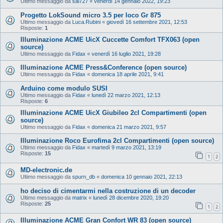
Ultimo messaggio da
sal727
«
venerdì 14 gennaio 2022, 19:23
Progetto LokSound micro 3.5 per loco Gr 875
Ultimo messaggio da
Luca.Rubini
«
giovedì 16 settembre 2021, 12:53
Risposte:
1
Illuminazione ACME UicX Cuccette Comfort TFX063 (open
source)
Ultimo messaggio da
Fidax
«
venerdì 16 luglio 2021, 19:28
Illuminazione ACME Press&Conference (open source)
Ultimo messaggio da
Fidax
«
domenica 18 aprile 2021, 9:41
Arduino come modulo SUSI
Ultimo messaggio da
Fidax
«
lunedì 22 marzo 2021, 12:13
Risposte:
6
Illuminazione ACME UicX Giubileo 2cl Compartimenti (open
source)
Ultimo messaggio da
Fidax
«
domenica 21 marzo 2021, 9:57
Illuminazione Roco Eurofima 2cl Compartimenti (open source)
Ultimo messaggio da
Fidax
«
martedì 9 marzo 2021, 13:19
Risposte:
15
1
2
MD-electronic.de
Ultimo messaggio da
spurn_db
«
domenica 10 gennaio 2021, 22:13
ho deciso di cimentarmi nella costruzione di un decoder
Ultimo messaggio da
matrix
«
lunedì 28 dicembre 2020, 19:20
Risposte:
25
1
2
Illuminazione ACME Gran Confort WR 83 (open source)