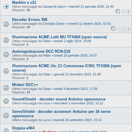
Marklin e z21
Ultimo messaggio da
Zampa di Lepre
«
martedì 21 gennaio 2025, 11:49
Risposte:
20
1
2
Decoder Errore 308
Ultimo messaggio da
Christian Danti
«
venerdì 11 ottobre 2024, 15:53
Risposte:
34
1
2
3
Illuminazione ACME Letti MU TFX064 (open source)
Ultimo messaggio da
Fidax
«
lunedì 1 luglio 2024, 19:08
Risposte:
3
Autoregistrazione DCC RCN-218
Ultimo messaggio da
Fidax
«
lunedì 15 gennaio 2024, 14:07
Risposte:
3
Illuminazione ACME Uic Z1 Commessa IC901 TFX066 (open
source)
Ultimo messaggio da
Fidax
«
giovedì 21 dicembre 2023, 21:48
Risposte:
2
Misteri DCC++
Ultimo messaggio da
Fidax
«
lunedì 4 dicembre 2023, 17:09
Risposte:
14
SoundShield - decoder sound Arduino opensource
Ultimo messaggio da
Luca
«
mercoledì 1 novembre 2023, 15:12
ServoShield - decoder accessori Arduino per 16 servo
opensource
Ultimo messaggio da
Luca
«
martedì 26 settembre 2023, 15:10
Doppia e464
Ultimo messaggio da
Buddace
«
martedì 26 settembre 2023, 8:37