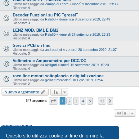
Ultimo messaggio da
Zampa di Lepre
«
lunedì 9 dicembre 2019, 23:33
Risposte:
4
Decoder Funzioni su PIC "grossi"
Ultimo messaggio da
Raln60
«
domenica 8 dicembre 2019, 22:49
Risposte:
3
LENZ MOD. BM1 E BM2
Ultimo messaggio da
Raln60
«
venerdì 27 settembre 2019, 23:23
Risposte:
4
Servizi PCB on line
Ultimo messaggio da
andreachef
«
venerdì 20 settembre 2019, 21:07
Risposte:
3
Voltmetro e Amperometro per DCC/DC
Ultimo messaggio da
alpiliguri
«
lunedì 16 settembre 2019, 10:24
Risposte:
4
roco line motori sottoplancia e digitalizzazione
Ultimo messaggio da
giolaf
«
mercoledì 10 luglio 2019, 11:54
Risposte:
2
Nuovo argomento
Pagina
1
di
13
1
2
3
4
5
13
Prossimo
647 argomenti
…
Vai a
PERMESSI FORUM
Non puoi
aprire nuovi argomenti
Questo sito utilizza cookie al fine di fornire la
Non puoi
rispondere negli argomenti