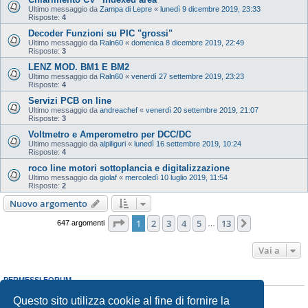
Ultimo messaggio da
Zampa di Lepre
«
lunedì 9 dicembre 2019, 23:33
Risposte:
4
Decoder Funzioni su PIC "grossi"
Ultimo messaggio da
Raln60
«
domenica 8 dicembre 2019, 22:49
Risposte:
3
LENZ MOD. BM1 E BM2
Ultimo messaggio da
Raln60
«
venerdì 27 settembre 2019, 23:23
Risposte:
4
Servizi PCB on line
Ultimo messaggio da
andreachef
«
venerdì 20 settembre 2019, 21:07
Risposte:
3
Voltmetro e Amperometro per DCC/DC
Ultimo messaggio da
alpiliguri
«
lunedì 16 settembre 2019, 10:24
Risposte:
4
roco line motori sottoplancia e digitalizzazione
Ultimo messaggio da
giolaf
«
mercoledì 10 luglio 2019, 11:54
Risposte:
2
Nuovo argomento
Pagina
1
di
13
1
2
3
4
5
13
Prossimo
647 argomenti
…
Vai a
PERMESSI FORUM
Non puoi
aprire nuovi argomenti
Questo sito utilizza cookie al fine di fornire la
Non puoi
rispondere negli argomenti