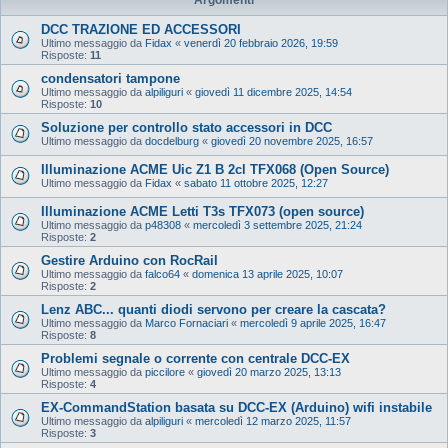
DCC TRAZIONE ED ACCESSORI
Ultimo messaggio da
Fidax
«
venerdì 20 febbraio 2026, 19:59
Risposte:
11
condensatori tampone
Ultimo messaggio da
alpiliguri
«
giovedì 11 dicembre 2025, 14:54
Risposte:
10
Soluzione per controllo stato accessori in DCC
Ultimo messaggio da
docdelburg
«
giovedì 20 novembre 2025, 16:57
Illuminazione ACME Uic Z1 B 2cl TFX068 (Open Source)
Ultimo messaggio da
Fidax
«
sabato 11 ottobre 2025, 12:27
Illuminazione ACME Letti T3s TFX073 (open source)
Ultimo messaggio da
p48308
«
mercoledì 3 settembre 2025, 21:24
Risposte:
2
Gestire Arduino con RocRail
Ultimo messaggio da
falco64
«
domenica 13 aprile 2025, 10:07
Risposte:
2
Lenz ABC... quanti diodi servono per creare la cascata?
Ultimo messaggio da
Marco Fornaciari
«
mercoledì 9 aprile 2025, 16:47
Risposte:
8
Problemi segnale o corrente con centrale DCC-EX
Ultimo messaggio da
piccilore
«
giovedì 20 marzo 2025, 13:13
Risposte:
4
EX‑CommandStation basata su DCC-EX (Arduino) wifi instabile
Ultimo messaggio da
alpiliguri
«
mercoledì 12 marzo 2025, 11:57
Risposte:
3