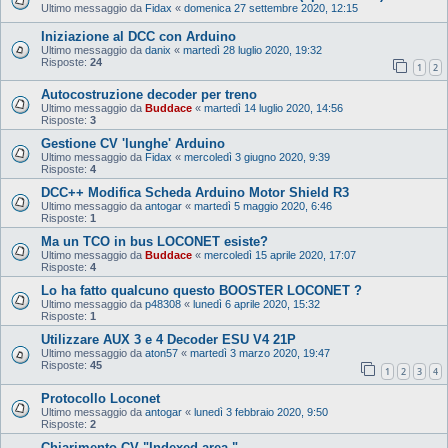
Ultimo messaggio da
Fidax
«
domenica 27 settembre 2020, 12:15
Iniziazione al DCC con Arduino
Ultimo messaggio da
danix
«
martedì 28 luglio 2020, 19:32
Risposte:
24
1
2
Autocostruzione decoder per treno
Ultimo messaggio da
Buddace
«
martedì 14 luglio 2020, 14:56
Risposte:
3
Gestione CV 'lunghe' Arduino
Ultimo messaggio da
Fidax
«
mercoledì 3 giugno 2020, 9:39
Risposte:
4
DCC++ Modifica Scheda Arduino Motor Shield R3
Ultimo messaggio da
antogar
«
martedì 5 maggio 2020, 6:46
Risposte:
1
Ma un TCO in bus LOCONET esiste?
Ultimo messaggio da
Buddace
«
mercoledì 15 aprile 2020, 17:07
Risposte:
4
Lo ha fatto qualcuno questo BOOSTER LOCONET ?
Ultimo messaggio da
p48308
«
lunedì 6 aprile 2020, 15:32
Risposte:
1
Utilizzare AUX 3 e 4 Decoder ESU V4 21P
Ultimo messaggio da
aton57
«
martedì 3 marzo 2020, 19:47
Risposte:
45
1
2
3
4
Protocollo Loconet
Ultimo messaggio da
antogar
«
lunedì 3 febbraio 2020, 9:50
Risposte:
2
Chiarimento CV "Indexed area "