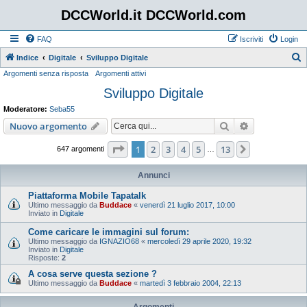
DCCWorld.it DCCWorld.com
FAQ
Iscriviti
Login
Indice
Digitale
Sviluppo Digitale
Argomenti senza risposta
Argomenti attivi
e
Sviluppo Digitale
r
c
Moderatore:
Seba55
a
Cerca
Ricerca avan
Nuovo argomento
Pagina
1
di
13
1
2
3
4
5
13
Prossimo
647 argomenti
…
Annunci
Piattaforma Mobile Tapatalk
Ultimo messaggio da
Buddace
«
venerdì 21 luglio 2017, 10:00
Inviato in
Digitale
Come caricare le immagini sul forum:
Ultimo messaggio da
IGNAZIO68
«
mercoledì 29 aprile 2020, 19:32
Inviato in
Digitale
Risposte:
2
A cosa serve questa sezione ?
Ultimo messaggio da
Buddace
«
martedì 3 febbraio 2004, 22:13
Argomenti