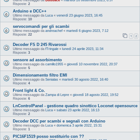
Risposte:
2
Arduino e DCC++
Ultimo messaggio da
Luca
«
venerdì 23 giugno 2023, 16:45
Risposte:
10
servocomandi per gli scambi
Ultimo messaggio da
andreachef
«
martedì 6 giugno 2023, 7:12
Risposte:
22
1
2
Decoder FS D 245 Rivarossi
Ultimo messaggio da
fTringale
«
lunedì 24 aprile 2023, 11:34
Risposte:
3
sensore ad assorbimento
Ultimo messaggio da
camillo1955
«
giovedì 10 novembre 2022, 20:37
Risposte:
5
Dimensionamento filtro EMI
Ultimo messaggio da
Senialas
«
martedì 30 agosto 2022, 16:40
Risposte:
4
Front light & Co.
Ultimo messaggio da
Zampa di Lepre
«
giovedì 18 agosto 2022, 19:52
Risposte:
6
LnControlPanel - gestione quadro sinottico Loconet opensource
Ultimo messaggio da
Luca
«
sabato 23 aprile 2022, 16:13
Risposte:
2
Decoder DCC per scambi e segnali con Arduino
Ultimo messaggio da
Luca
«
domenica 3 aprile 2022, 15:31
Risposte:
1
PIC16F1519 posso sostituirlo con ??