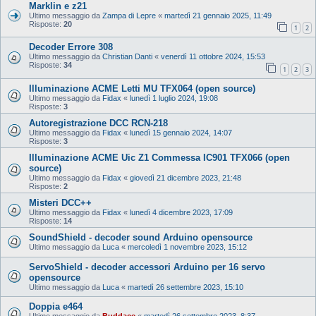
Marklin e z21
Ultimo messaggio da
Zampa di Lepre
«
martedì 21 gennaio 2025, 11:49
Risposte:
20
1
2
Decoder Errore 308
Ultimo messaggio da
Christian Danti
«
venerdì 11 ottobre 2024, 15:53
Risposte:
34
1
2
3
Illuminazione ACME Letti MU TFX064 (open source)
Ultimo messaggio da
Fidax
«
lunedì 1 luglio 2024, 19:08
Risposte:
3
Autoregistrazione DCC RCN-218
Ultimo messaggio da
Fidax
«
lunedì 15 gennaio 2024, 14:07
Risposte:
3
Illuminazione ACME Uic Z1 Commessa IC901 TFX066 (open
source)
Ultimo messaggio da
Fidax
«
giovedì 21 dicembre 2023, 21:48
Risposte:
2
Misteri DCC++
Ultimo messaggio da
Fidax
«
lunedì 4 dicembre 2023, 17:09
Risposte:
14
SoundShield - decoder sound Arduino opensource
Ultimo messaggio da
Luca
«
mercoledì 1 novembre 2023, 15:12
ServoShield - decoder accessori Arduino per 16 servo
opensource
Ultimo messaggio da
Luca
«
martedì 26 settembre 2023, 15:10
Doppia e464
Ultimo messaggio da
Buddace
«
martedì 26 settembre 2023, 8:37