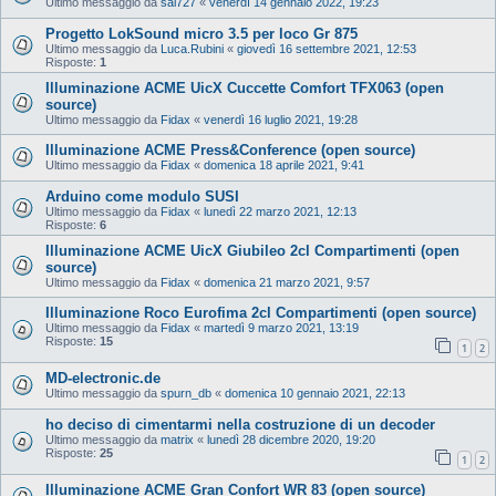
Ultimo messaggio da
sal727
«
venerdì 14 gennaio 2022, 19:23
Progetto LokSound micro 3.5 per loco Gr 875
Ultimo messaggio da
Luca.Rubini
«
giovedì 16 settembre 2021, 12:53
Risposte:
1
Illuminazione ACME UicX Cuccette Comfort TFX063 (open
source)
Ultimo messaggio da
Fidax
«
venerdì 16 luglio 2021, 19:28
Illuminazione ACME Press&Conference (open source)
Ultimo messaggio da
Fidax
«
domenica 18 aprile 2021, 9:41
Arduino come modulo SUSI
Ultimo messaggio da
Fidax
«
lunedì 22 marzo 2021, 12:13
Risposte:
6
Illuminazione ACME UicX Giubileo 2cl Compartimenti (open
source)
Ultimo messaggio da
Fidax
«
domenica 21 marzo 2021, 9:57
Illuminazione Roco Eurofima 2cl Compartimenti (open source)
Ultimo messaggio da
Fidax
«
martedì 9 marzo 2021, 13:19
Risposte:
15
1
2
MD-electronic.de
Ultimo messaggio da
spurn_db
«
domenica 10 gennaio 2021, 22:13
ho deciso di cimentarmi nella costruzione di un decoder
Ultimo messaggio da
matrix
«
lunedì 28 dicembre 2020, 19:20
Risposte:
25
1
2
Illuminazione ACME Gran Confort WR 83 (open source)