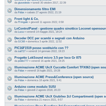
da
giusededo
»
lunedì 30 ottobre 2017, 22:39
Dimensionamento filtro EMI
da
Fidax
»
sabato 27 agosto 2022, 21:19
Front light & Co.
da
fTringale
»
giovedì 11 agosto 2022, 0:58
LnControlPanel - gestione quadro sinottico Loconet opensour
da
Luca
»
venerdì 14 maggio 2021, 18:24
Decoder DCC per scambi e segnali con Arduino
da
GC68
»
domenica 3 aprile 2022, 11:02
PIC16F1519 posso sostituirlo con ??
da
sal727
»
venerdì 14 gennaio 2022, 19:23
Progetto LokSound micro 3.5 per loco Gr 875
da
poldo777
»
venerdì 16 aprile 2021, 19:25
Illuminazione ACME UicX Cuccette Comfort TFX063 (open sou
da
Fidax
»
venerdì 16 luglio 2021, 19:28
Illuminazione ACME Press&Conference (open source)
da
Fidax
»
domenica 18 aprile 2021, 9:41
Arduino come modulo SUSI
da
Fidax
»
giovedì 2 agosto 2018, 20:23
Illuminazione ACME UicX Giubileo 2cl Compartimenti (open s
da
Fidax
»
domenica 21 marzo 2021, 9:57