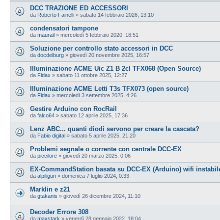
DCC TRAZIONE ED ACCESSORI
da
Roberto Fainelli
»
sabato 14 febbraio 2026, 13:10
condensatori tampone
da
maurail
»
mercoledì 5 febbraio 2020, 18:51
Soluzione per controllo stato accessori in DCC
da
docdelburg
»
giovedì 20 novembre 2025, 16:57
Illuminazione ACME Uic Z1 B 2cl TFX068 (Open Source)
da
Fidax
»
sabato 11 ottobre 2025, 12:27
Illuminazione ACME Letti T3s TFX073 (open source)
da
Fidax
»
mercoledì 3 settembre 2025, 4:26
Gestire Arduino con RocRail
da
falco64
»
sabato 12 aprile 2025, 17:36
Lenz ABC... quanti diodi servono per creare la cascata?
da
Fabio digital
»
sabato 5 aprile 2025, 21:20
Problemi segnale o corrente con centrale DCC-EX
da
piccilore
»
giovedì 20 marzo 2025, 0:06
EX‑CommandStation basata su DCC-EX (Arduino) wifi instabil
da
alpiliguri
»
domenica 7 luglio 2024, 0:33
Marklin e z21
da
gtakanis
»
giovedì 26 dicembre 2024, 11:10
Decoder Errore 308
da
maxstark
»
venerdì 28 gennaio 2022, 18:04