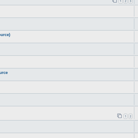
1
2
3
urce)
urce
1
2