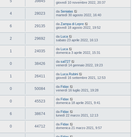
5
39845
giovedì 10 novembre 2022, 20:37
da
Senialas
4
28023
martedì 30 agosto 2022, 16:40
da
Zampa di Lepre
6
29135
giovedì 18 agosto 2022, 19:52
da
Luca
2
29692
sabato 23 aprile 2022, 16:13
da
Luca
1
24035
domenica 3 aprile 2022, 15:31
da
sal727
0
38426
venerdì 14 gennaio 2022, 19:23
da
Luca.Rubini
1
26411
giovedì 16 settembre 2021, 12:53
da
Fidax
0
50084
venerdì 16 luglio 2021, 19:28
da
Fidax
0
45523
domenica 18 aprile 2021, 9:41
da
Fidax
6
38674
lunedì 22 marzo 2021, 12:13
da
Fidax
0
44712
domenica 21 marzo 2021, 9:57
da
Fidax