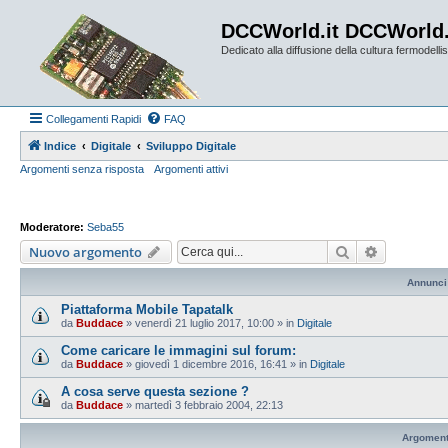
DCCWorld.it DCCWorld
Dedicato alla diffusione della cultura fermodellist
Collegamenti Rapidi
FAQ
Indice
Digitale
Sviluppo Digitale
Argomenti senza risposta
Argomenti attivi
Moderatore:
Seba55
Cerca
Ricerca av
Nuovo argomento
Annunci
Piattaforma Mobile Tapatalk
da
Buddace
»
venerdì 21 luglio 2017, 10:00
» in
Digitale
Come caricare le immagini sul forum:
da
Buddace
»
giovedì 1 dicembre 2016, 16:41
» in
Digitale
A cosa serve questa sezione ?
da
Buddace
»
martedì 3 febbraio 2004, 22:13
Argoment