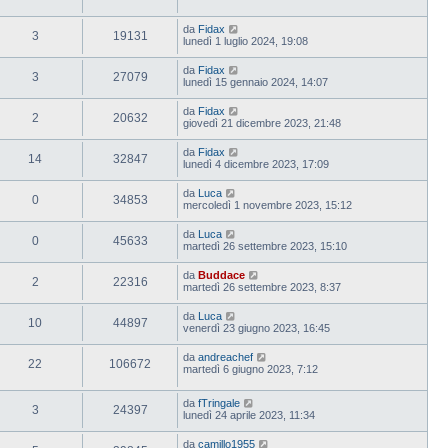
da
Fidax
3
19131
lunedì 1 luglio 2024, 19:08
da
Fidax
3
27079
lunedì 15 gennaio 2024, 14:07
da
Fidax
2
20632
giovedì 21 dicembre 2023, 21:48
da
Fidax
14
32847
lunedì 4 dicembre 2023, 17:09
da
Luca
0
34853
mercoledì 1 novembre 2023, 15:12
da
Luca
0
45633
martedì 26 settembre 2023, 15:10
da
Buddace
2
22316
martedì 26 settembre 2023, 8:37
da
Luca
10
44897
venerdì 23 giugno 2023, 16:45
da
andreachef
22
106672
martedì 6 giugno 2023, 7:12
da
fTringale
3
24397
lunedì 24 aprile 2023, 11:34
da
camillo1955