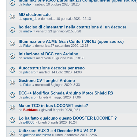
Illuminazione Roco Eurofima 2cl Compartimenti (open source
da
Fidax
»
sabato 10 ottobre 2020, 10:20
MD-electronic.de
da
spurn_db
»
domenica 10 gennaio 2021, 22:13
ho deciso di cimentarmi nella costruzione di un decoder
da
matrix
»
venerdì 23 gennaio 2015, 0:28
Illuminazione ACME Gran Confort WR 83 (open source)
da
Fidax
»
domenica 27 settembre 2020, 12:15
Iniziazione al DCC con Arduino
da
serval
»
mercoledì 13 giugno 2018, 18:53
Autocostruzione decoder per treno
da
pdecaro
»
martedì 14 luglio 2020, 14:08
Gestione CV 'lunghe' Arduino
da
Fidax
»
mercoledì 3 giugno 2020, 8:33
DCC++ Modifica Scheda Arduino Motor Shield R3
da
pdecaro
»
lunedì 4 maggio 2020, 17:06
Ma un TCO in bus LOCONET esiste?
da
Buddace
»
giovedì 9 aprile 2020, 9:51
Lo ha fatto qualcuno questo BOOSTER LOCONET ?
da
p48308
»
lunedì 6 aprile 2020, 10:24
Utilizzare AUX 3 e 4 Decoder ESU V4 21P
da
golfredo castelletto
»
lunedì 3 febbraio 2014, 22:07