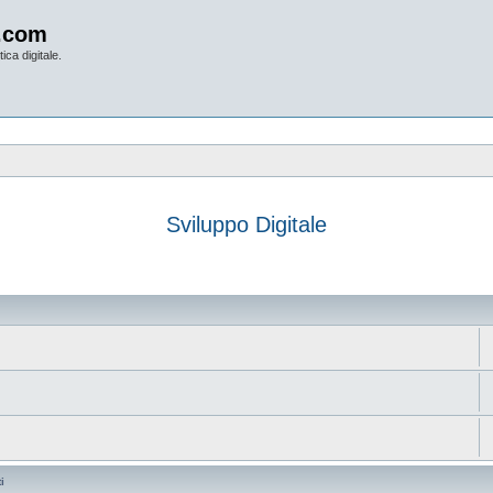
.com
ica digitale.
Sviluppo Digitale
anzata
i