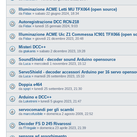
Illuminazione ACME Letti MU TFX064 (open source)
da
Fidax
»
sabato 22 giugno 2024, 18:34
Autoregistrazione DCC RCN-218
da
Fidax
»
lunedì 15 gennaio 2024, 9:03
Illuminazione ACME Uic Z1 Commessa IC901 TFX066 (open so
da
Fidax
»
giovedì 21 dicembre 2023, 20:48
Misteri DCC++
da
gtakanis
»
sabato 2 dicembre 2023, 19:28
SoundShield - decoder sound Arduino opensource
da
Luca
»
mercoledì 1 novembre 2023, 15:12
ServoShield - decoder accessori Arduino per 16 servo openso
da
Luca
»
martedì 26 settembre 2023, 15:10
Doppia e464
da
spqri
»
lunedì 25 settembre 2023, 21:30
Arduino e DCC++
da
Luketreni
»
lunedì 5 giugno 2023, 21:47
servocomandi per gli scambi
da
marcofusibile
»
domenica 2 agosto 2009, 22:52
Decoder FS D 245 Rivarossi
da
fTringale
»
domenica 23 aprile 2023, 21:39
sensore ad assorbimento