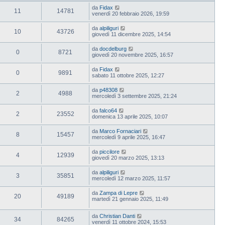
da
Fidax
11
14781
venerdì 20 febbraio 2026, 19:59
da
alpiliguri
10
43726
giovedì 11 dicembre 2025, 14:54
da
docdelburg
0
8721
giovedì 20 novembre 2025, 16:57
da
Fidax
0
9891
sabato 11 ottobre 2025, 12:27
da
p48308
2
4988
mercoledì 3 settembre 2025, 21:24
da
falco64
2
23552
domenica 13 aprile 2025, 10:07
da
Marco Fornaciari
8
15457
mercoledì 9 aprile 2025, 16:47
da
piccilore
4
12939
giovedì 20 marzo 2025, 13:13
da
alpiliguri
3
35851
mercoledì 12 marzo 2025, 11:57
da
Zampa di Lepre
20
49189
martedì 21 gennaio 2025, 11:49
da
Christian Danti
34
84265
venerdì 11 ottobre 2024, 15:53