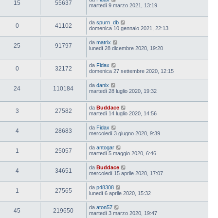
15
55637
martedì 9 marzo 2021, 13:19
da
spurn_db
0
41102
domenica 10 gennaio 2021, 22:13
da
matrix
25
91797
lunedì 28 dicembre 2020, 19:20
da
Fidax
0
32172
domenica 27 settembre 2020, 12:15
da
danix
24
110184
martedì 28 luglio 2020, 19:32
da
Buddace
3
27582
martedì 14 luglio 2020, 14:56
da
Fidax
4
28683
mercoledì 3 giugno 2020, 9:39
da
antogar
1
25057
martedì 5 maggio 2020, 6:46
da
Buddace
4
34651
mercoledì 15 aprile 2020, 17:07
da
p48308
1
27565
lunedì 6 aprile 2020, 15:32
da
aton57
45
219650
martedì 3 marzo 2020, 19:47