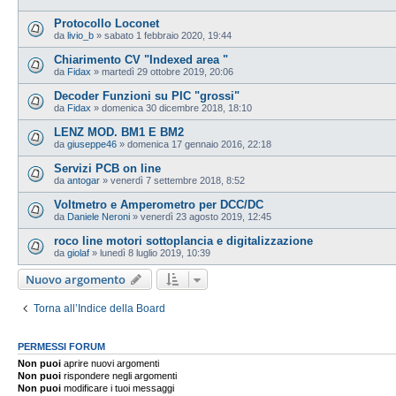
Protocollo Loconet
da
livio_b
»
sabato 1 febbraio 2020, 19:44
Chiarimento CV "Indexed area "
da
Fidax
»
martedì 29 ottobre 2019, 20:06
Decoder Funzioni su PIC "grossi"
da
Fidax
»
domenica 30 dicembre 2018, 18:10
LENZ MOD. BM1 E BM2
da
giuseppe46
»
domenica 17 gennaio 2016, 22:18
Servizi PCB on line
da
antogar
»
venerdì 7 settembre 2018, 8:52
Voltmetro e Amperometro per DCC/DC
da
Daniele Neroni
»
venerdì 23 agosto 2019, 12:45
roco line motori sottoplancia e digitalizzazione
da
giolaf
»
lunedì 8 luglio 2019, 10:39
Nuovo argomento
Torna all’Indice della Board
PERMESSI FORUM
Non puoi
aprire nuovi argomenti
Non puoi
rispondere negli argomenti
Non puoi
modificare i tuoi messaggi