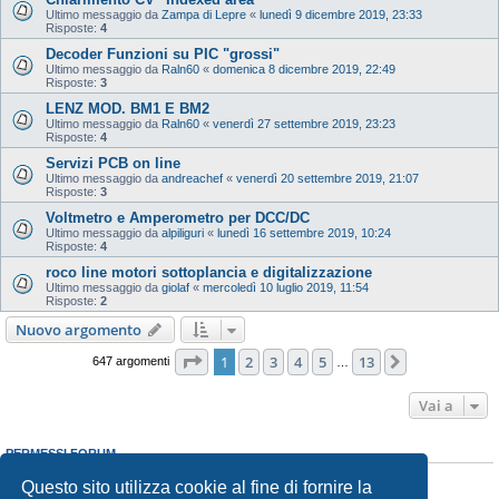
Ultimo messaggio da
Zampa di Lepre
«
lunedì 9 dicembre 2019, 23:33
Risposte:
4
Decoder Funzioni su PIC "grossi"
Ultimo messaggio da
Raln60
«
domenica 8 dicembre 2019, 22:49
Risposte:
3
LENZ MOD. BM1 E BM2
Ultimo messaggio da
Raln60
«
venerdì 27 settembre 2019, 23:23
Risposte:
4
Servizi PCB on line
Ultimo messaggio da
andreachef
«
venerdì 20 settembre 2019, 21:07
Risposte:
3
Voltmetro e Amperometro per DCC/DC
Ultimo messaggio da
alpiliguri
«
lunedì 16 settembre 2019, 10:24
Risposte:
4
roco line motori sottoplancia e digitalizzazione
Ultimo messaggio da
giolaf
«
mercoledì 10 luglio 2019, 11:54
Risposte:
2
Nuovo argomento
Pagina
1
di
13
1
2
3
4
5
13
Prossimo
647 argomenti
…
Vai a
PERMESSI FORUM
Non puoi
aprire nuovi argomenti
Questo sito utilizza cookie al fine di fornire la
Non puoi
rispondere negli argomenti