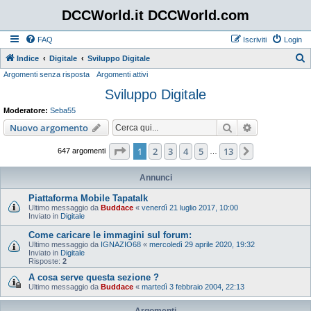
DCCWorld.it DCCWorld.com
FAQ
Iscriviti
Login
Indice
Digitale
Sviluppo Digitale
Argomenti senza risposta
Argomenti attivi
e
Sviluppo Digitale
r
c
Moderatore:
Seba55
a
Cerca
Ricerca avan
Nuovo argomento
Pagina
1
di
13
1
2
3
4
5
13
Prossimo
647 argomenti
…
Annunci
Piattaforma Mobile Tapatalk
Ultimo messaggio da
Buddace
«
venerdì 21 luglio 2017, 10:00
Inviato in
Digitale
Come caricare le immagini sul forum:
Ultimo messaggio da
IGNAZIO68
«
mercoledì 29 aprile 2020, 19:32
Inviato in
Digitale
Risposte:
2
A cosa serve questa sezione ?
Ultimo messaggio da
Buddace
«
martedì 3 febbraio 2004, 22:13
Argomenti