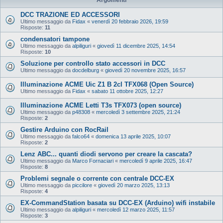
DCC TRAZIONE ED ACCESSORI
Ultimo messaggio da
Fidax
«
venerdì 20 febbraio 2026, 19:59
Risposte:
11
condensatori tampone
Ultimo messaggio da
alpiliguri
«
giovedì 11 dicembre 2025, 14:54
Risposte:
10
Soluzione per controllo stato accessori in DCC
Ultimo messaggio da
docdelburg
«
giovedì 20 novembre 2025, 16:57
Illuminazione ACME Uic Z1 B 2cl TFX068 (Open Source)
Ultimo messaggio da
Fidax
«
sabato 11 ottobre 2025, 12:27
Illuminazione ACME Letti T3s TFX073 (open source)
Ultimo messaggio da
p48308
«
mercoledì 3 settembre 2025, 21:24
Risposte:
2
Gestire Arduino con RocRail
Ultimo messaggio da
falco64
«
domenica 13 aprile 2025, 10:07
Risposte:
2
Lenz ABC... quanti diodi servono per creare la cascata?
Ultimo messaggio da
Marco Fornaciari
«
mercoledì 9 aprile 2025, 16:47
Risposte:
8
Problemi segnale o corrente con centrale DCC-EX
Ultimo messaggio da
piccilore
«
giovedì 20 marzo 2025, 13:13
Risposte:
4
EX‑CommandStation basata su DCC-EX (Arduino) wifi instabile
Ultimo messaggio da
alpiliguri
«
mercoledì 12 marzo 2025, 11:57
Risposte:
3