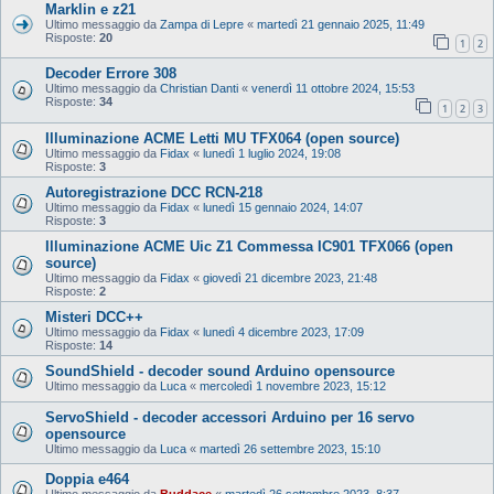
Marklin e z21
Ultimo messaggio da
Zampa di Lepre
«
martedì 21 gennaio 2025, 11:49
Risposte:
20
1
2
Decoder Errore 308
Ultimo messaggio da
Christian Danti
«
venerdì 11 ottobre 2024, 15:53
Risposte:
34
1
2
3
Illuminazione ACME Letti MU TFX064 (open source)
Ultimo messaggio da
Fidax
«
lunedì 1 luglio 2024, 19:08
Risposte:
3
Autoregistrazione DCC RCN-218
Ultimo messaggio da
Fidax
«
lunedì 15 gennaio 2024, 14:07
Risposte:
3
Illuminazione ACME Uic Z1 Commessa IC901 TFX066 (open
source)
Ultimo messaggio da
Fidax
«
giovedì 21 dicembre 2023, 21:48
Risposte:
2
Misteri DCC++
Ultimo messaggio da
Fidax
«
lunedì 4 dicembre 2023, 17:09
Risposte:
14
SoundShield - decoder sound Arduino opensource
Ultimo messaggio da
Luca
«
mercoledì 1 novembre 2023, 15:12
ServoShield - decoder accessori Arduino per 16 servo
opensource
Ultimo messaggio da
Luca
«
martedì 26 settembre 2023, 15:10
Doppia e464
Ultimo messaggio da
Buddace
«
martedì 26 settembre 2023, 8:37