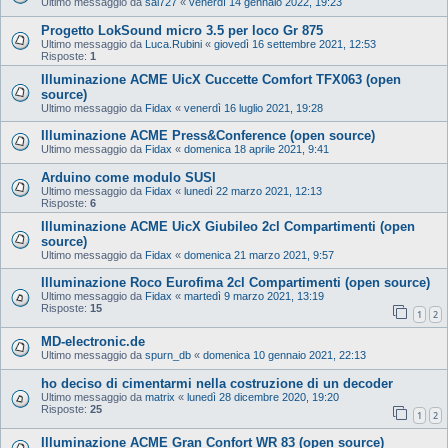
Ultimo messaggio da
sal727
«
venerdì 14 gennaio 2022, 19:23
Progetto LokSound micro 3.5 per loco Gr 875
Ultimo messaggio da
Luca.Rubini
«
giovedì 16 settembre 2021, 12:53
Risposte:
1
Illuminazione ACME UicX Cuccette Comfort TFX063 (open
source)
Ultimo messaggio da
Fidax
«
venerdì 16 luglio 2021, 19:28
Illuminazione ACME Press&Conference (open source)
Ultimo messaggio da
Fidax
«
domenica 18 aprile 2021, 9:41
Arduino come modulo SUSI
Ultimo messaggio da
Fidax
«
lunedì 22 marzo 2021, 12:13
Risposte:
6
Illuminazione ACME UicX Giubileo 2cl Compartimenti (open
source)
Ultimo messaggio da
Fidax
«
domenica 21 marzo 2021, 9:57
Illuminazione Roco Eurofima 2cl Compartimenti (open source)
Ultimo messaggio da
Fidax
«
martedì 9 marzo 2021, 13:19
Risposte:
15
1
2
MD-electronic.de
Ultimo messaggio da
spurn_db
«
domenica 10 gennaio 2021, 22:13
ho deciso di cimentarmi nella costruzione di un decoder
Ultimo messaggio da
matrix
«
lunedì 28 dicembre 2020, 19:20
Risposte:
25
1
2
Illuminazione ACME Gran Confort WR 83 (open source)