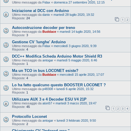
Ultimo messaggio da
Fidax
«
domenica 27 settembre 2020, 12:15
Iniziazione al DCC con Arduino
Ultimo messaggio da
danix
«
martedì 28 luglio 2020, 19:32
Risposte:
24
1
2
Autocostruzione decoder per treno
Ultimo messaggio da
Buddace
«
martedì 14 luglio 2020, 14:56
Risposte:
3
Gestione CV 'lunghe' Arduino
Ultimo messaggio da
Fidax
«
mercoledì 3 giugno 2020, 9:39
Risposte:
4
DCC++ Modifica Scheda Arduino Motor Shield R3
Ultimo messaggio da
antogar
«
martedì 5 maggio 2020, 6:46
Risposte:
1
Ma un TCO in bus LOCONET esiste?
Ultimo messaggio da
Buddace
«
mercoledì 15 aprile 2020, 17:07
Risposte:
4
Lo ha fatto qualcuno questo BOOSTER LOCONET ?
Ultimo messaggio da
p48308
«
lunedì 6 aprile 2020, 15:32
Risposte:
1
Utilizzare AUX 3 e 4 Decoder ESU V4 21P
Ultimo messaggio da
aton57
«
martedì 3 marzo 2020, 19:47
Risposte:
45
1
2
3
4
Protocollo Loconet
Ultimo messaggio da
antogar
«
lunedì 3 febbraio 2020, 9:50
Risposte:
2
Chiarimento CV "Indexed area "