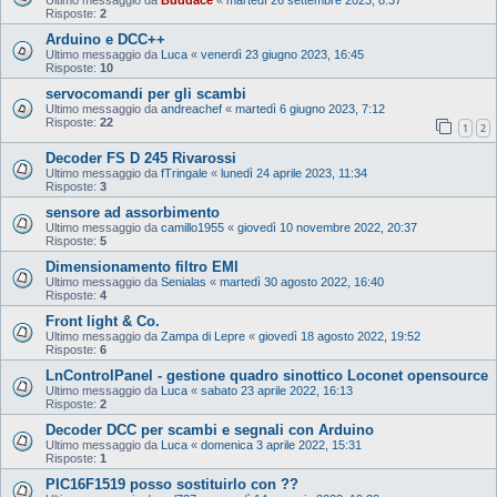
Risposte:
2
Arduino e DCC++
Ultimo messaggio da
Luca
«
venerdì 23 giugno 2023, 16:45
Risposte:
10
servocomandi per gli scambi
Ultimo messaggio da
andreachef
«
martedì 6 giugno 2023, 7:12
Risposte:
22
1
2
Decoder FS D 245 Rivarossi
Ultimo messaggio da
fTringale
«
lunedì 24 aprile 2023, 11:34
Risposte:
3
sensore ad assorbimento
Ultimo messaggio da
camillo1955
«
giovedì 10 novembre 2022, 20:37
Risposte:
5
Dimensionamento filtro EMI
Ultimo messaggio da
Senialas
«
martedì 30 agosto 2022, 16:40
Risposte:
4
Front light & Co.
Ultimo messaggio da
Zampa di Lepre
«
giovedì 18 agosto 2022, 19:52
Risposte:
6
LnControlPanel - gestione quadro sinottico Loconet opensource
Ultimo messaggio da
Luca
«
sabato 23 aprile 2022, 16:13
Risposte:
2
Decoder DCC per scambi e segnali con Arduino
Ultimo messaggio da
Luca
«
domenica 3 aprile 2022, 15:31
Risposte:
1
PIC16F1519 posso sostituirlo con ??