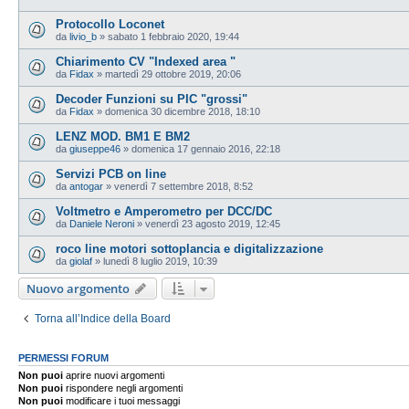
Protocollo Loconet
da
livio_b
»
sabato 1 febbraio 2020, 19:44
Chiarimento CV "Indexed area "
da
Fidax
»
martedì 29 ottobre 2019, 20:06
Decoder Funzioni su PIC "grossi"
da
Fidax
»
domenica 30 dicembre 2018, 18:10
LENZ MOD. BM1 E BM2
da
giuseppe46
»
domenica 17 gennaio 2016, 22:18
Servizi PCB on line
da
antogar
»
venerdì 7 settembre 2018, 8:52
Voltmetro e Amperometro per DCC/DC
da
Daniele Neroni
»
venerdì 23 agosto 2019, 12:45
roco line motori sottoplancia e digitalizzazione
da
giolaf
»
lunedì 8 luglio 2019, 10:39
Nuovo argomento
Torna all’Indice della Board
PERMESSI FORUM
Non puoi
aprire nuovi argomenti
Non puoi
rispondere negli argomenti
Non puoi
modificare i tuoi messaggi