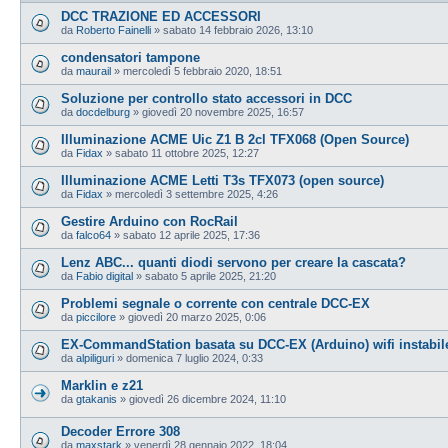
DCC TRAZIONE ED ACCESSORI
da
Roberto Fainelli
»
sabato 14 febbraio 2026, 13:10
condensatori tampone
da
maurail
»
mercoledì 5 febbraio 2020, 18:51
Soluzione per controllo stato accessori in DCC
da
docdelburg
»
giovedì 20 novembre 2025, 16:57
Illuminazione ACME Uic Z1 B 2cl TFX068 (Open Source)
da
Fidax
»
sabato 11 ottobre 2025, 12:27
Illuminazione ACME Letti T3s TFX073 (open source)
da
Fidax
»
mercoledì 3 settembre 2025, 4:26
Gestire Arduino con RocRail
da
falco64
»
sabato 12 aprile 2025, 17:36
Lenz ABC... quanti diodi servono per creare la cascata?
da
Fabio digital
»
sabato 5 aprile 2025, 21:20
Problemi segnale o corrente con centrale DCC-EX
da
piccilore
»
giovedì 20 marzo 2025, 0:06
EX‑CommandStation basata su DCC-EX (Arduino) wifi instabil
da
alpiliguri
»
domenica 7 luglio 2024, 0:33
Marklin e z21
da
gtakanis
»
giovedì 26 dicembre 2024, 11:10
Decoder Errore 308
da
maxstark
»
venerdì 28 gennaio 2022, 18:04