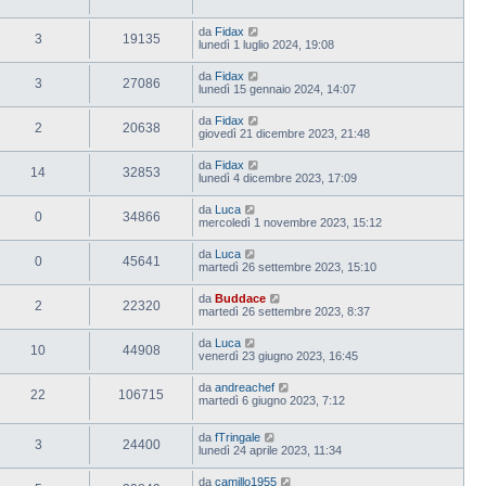
da
Fidax
3
19135
lunedì 1 luglio 2024, 19:08
da
Fidax
3
27086
lunedì 15 gennaio 2024, 14:07
da
Fidax
2
20638
giovedì 21 dicembre 2023, 21:48
da
Fidax
14
32853
lunedì 4 dicembre 2023, 17:09
da
Luca
0
34866
mercoledì 1 novembre 2023, 15:12
da
Luca
0
45641
martedì 26 settembre 2023, 15:10
da
Buddace
2
22320
martedì 26 settembre 2023, 8:37
da
Luca
10
44908
venerdì 23 giugno 2023, 16:45
da
andreachef
22
106715
martedì 6 giugno 2023, 7:12
da
fTringale
3
24400
lunedì 24 aprile 2023, 11:34
da
camillo1955