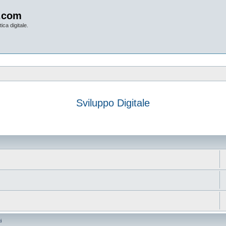
.com
ica digitale.
Sviluppo Digitale
anzata
i