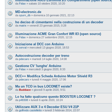
Illuminazione Roco Eurofima 2cl Compartimenti (open source
da
Fidax
»
sabato 10 ottobre 2020, 10:20
MD-electronic.de
da
spurn_db
»
domenica 10 gennaio 2021, 22:13
ho deciso di cimentarmi nella costruzione di un decoder
da
matrix
»
venerdì 23 gennaio 2015, 0:28
Illuminazione ACME Gran Confort WR 83 (open source)
da
Fidax
»
domenica 27 settembre 2020, 12:15
Iniziazione al DCC con Arduino
da
serval
»
mercoledì 13 giugno 2018, 18:53
Autocostruzione decoder per treno
da
pdecaro
»
martedì 14 luglio 2020, 14:08
Gestione CV 'lunghe' Arduino
da
Fidax
»
mercoledì 3 giugno 2020, 8:33
DCC++ Modifica Scheda Arduino Motor Shield R3
da
pdecaro
»
lunedì 4 maggio 2020, 17:06
Ma un TCO in bus LOCONET esiste?
da
Buddace
»
giovedì 9 aprile 2020, 9:51
Lo ha fatto qualcuno questo BOOSTER LOCONET ?
da
p48308
»
lunedì 6 aprile 2020, 10:24
Utilizzare AUX 3 e 4 Decoder ESU V4 21P
da
golfredo castelletto
»
lunedì 3 febbraio 2014, 22:07