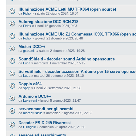
Illuminazione ACME Letti MU TFX064 (open source)
da
Fidax
»
sabato 22 giugno 2024, 18:34
Autoregistrazione DCC RCN-218
da
Fidax
»
lunedì 15 gennaio 2024, 9:03
Illuminazione ACME Uic Z1 Commessa IC901 TFX066 (open so
da
Fidax
»
giovedì 21 dicembre 2023, 20:48
Misteri DCC++
da
gtakanis
»
sabato 2 dicembre 2023, 19:28
SoundShield - decoder sound Arduino opensource
da
Luca
»
mercoledì 1 novembre 2023, 15:12
ServoShield - decoder accessori Arduino per 16 servo openso
da
Luca
»
martedì 26 settembre 2023, 15:10
Doppia e464
da
spqri
»
lunedì 25 settembre 2023, 21:30
Arduino e DCC++
da
Luketreni
»
lunedì 5 giugno 2023, 21:47
servocomandi per gli scambi
da
marcofusibile
»
domenica 2 agosto 2009, 22:52
Decoder FS D 245 Rivarossi
da
fTringale
»
domenica 23 aprile 2023, 21:39
sensore ad assorbimento