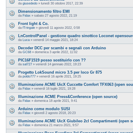
da
giusededo
»
lunedì 30 ottobre 2017, 22:39
Dimensionamento filtro EMI
da
Fidax
»
sabato 27 agosto 2022, 21:19
Front light & Co.
da
fTringale
»
giovedì 11 agosto 2022, 0:58
LnControlPanel - gestione quadro sinottico Loconet opensour
da
Luca
»
venerdì 14 maggio 2021, 18:24
Decoder DCC per scambi e segnali con Arduino
da
GC68
»
domenica 3 aprile 2022, 11:02
PIC16F1519 posso sostituirlo con ??
da
sal727
»
venerdì 14 gennaio 2022, 19:23
Progetto LokSound micro 3.5 per loco Gr 875
da
poldo777
»
venerdì 16 aprile 2021, 19:25
Illuminazione ACME UicX Cuccette Comfort TFX063 (open sou
da
Fidax
»
venerdì 16 luglio 2021, 19:28
Illuminazione ACME Press&Conference (open source)
da
Fidax
»
domenica 18 aprile 2021, 9:41
Arduino come modulo SUSI
da
Fidax
»
giovedì 2 agosto 2018, 20:23
Illuminazione ACME UicX Giubileo 2cl Compartimenti (open s
da
Fidax
»
domenica 21 marzo 2021, 9:57