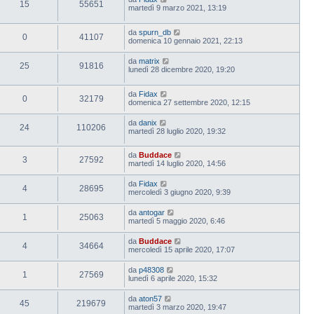
15
55651
martedì 9 marzo 2021, 13:19
da
spurn_db
0
41107
domenica 10 gennaio 2021, 22:13
da
matrix
25
91816
lunedì 28 dicembre 2020, 19:20
da
Fidax
0
32179
domenica 27 settembre 2020, 12:15
da
danix
24
110206
martedì 28 luglio 2020, 19:32
da
Buddace
3
27592
martedì 14 luglio 2020, 14:56
da
Fidax
4
28695
mercoledì 3 giugno 2020, 9:39
da
antogar
1
25063
martedì 5 maggio 2020, 6:46
da
Buddace
4
34664
mercoledì 15 aprile 2020, 17:07
da
p48308
1
27569
lunedì 6 aprile 2020, 15:32
da
aton57
45
219679
martedì 3 marzo 2020, 19:47