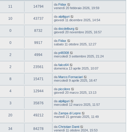
da
Fidax
11
14794
venerdì 20 febbraio 2026, 19:59
da
alpiliguri
10
43737
giovedì 11 dicembre 2025, 14:54
da
docdelburg
0
8732
giovedì 20 novembre 2025, 16:57
da
Fidax
0
9917
sabato 11 ottobre 2025, 12:27
da
p48308
2
4994
mercoledì 3 settembre 2025, 21:24
da
falco64
2
23561
domenica 13 aprile 2025, 10:07
da
Marco Fornaciari
8
15471
mercoledì 9 aprile 2025, 16:47
da
piccilore
4
12944
giovedì 20 marzo 2025, 13:13
da
alpiliguri
3
35876
mercoledì 12 marzo 2025, 11:57
da
Zampa di Lepre
20
49212
martedì 21 gennaio 2025, 11:49
da
Christian Danti
34
84278
venerdì 11 ottobre 2024, 15:53