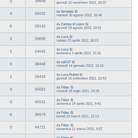
5
39849
giovedì 10 novembre 2022, 20:37
da
Senialas
4
28032
martedì 30 agosto 2022, 16:40
da
Zampa di Lepre
6
29142
giovedì 18 agosto 2022, 19:52
da
Luca
2
29699
sabato 23 aprile 2022, 16:13
da
Luca
1
24042
domenica 3 aprile 2022, 15:31
da
sal727
0
38448
venerdì 14 gennaio 2022, 19:23
da
Luca.Rubini
1
26418
giovedì 16 settembre 2021, 12:53
da
Fidax
0
50091
venerdì 16 luglio 2021, 19:28
da
Fidax
0
45531
domenica 18 aprile 2021, 9:41
da
Fidax
6
38679
lunedì 22 marzo 2021, 12:13
da
Fidax
0
44721
domenica 21 marzo 2021, 9:57
da
Fidax