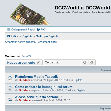
DCCWorld.it DCCWorld
Dedicato alla diffusione della cultura fermodellist
Collegamenti Rapidi
FAQ
Indice
Digitale
Sviluppo Digitale
Argomenti senza risposta
Argomenti attivi
Moderatore:
Seba55
Cerca
Ricerca av
Nuovo argomento
Annunci
Piattaforma Mobile Tapatalk
da
Buddace
»
venerdì 21 luglio 2017, 10:00
» in
Digitale
Come caricare le immagini sul forum:
da
Buddace
»
giovedì 1 dicembre 2016, 16:41
» in
Digitale
A cosa serve questa sezione ?
da
Buddace
»
martedì 3 febbraio 2004, 22:13
Argoment