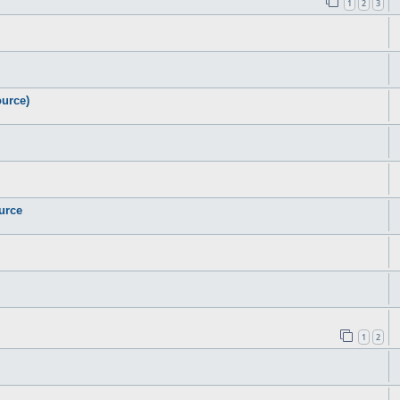
1
2
3
urce)
urce
1
2