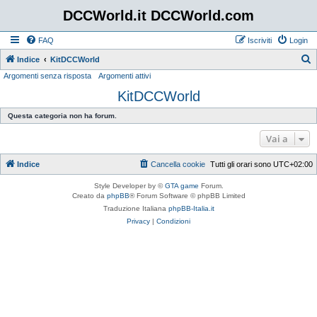
DCCWorld.it DCCWorld.com
FAQ
Iscriviti
Login
Indice
KitDCCWorld
Argomenti senza risposta
Argomenti attivi
e
KitDCCWorld
r
c
Questa categoria non ha forum.
a
Vai a
Indice
Cancella cookie
Tutti gli orari sono
UTC+02:00
Style Developer by ©
GTA game
Forum.
Creato da
phpBB
® Forum Software © phpBB Limited
Traduzione Italiana
phpBB-Italia.it
Privacy
|
Condizioni