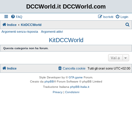
DCCWorld.it DCCWorld.com
FAQ
Iscriviti
Login
Indice
KitDCCWorld
Argomenti senza risposta
Argomenti attivi
e
KitDCCWorld
r
c
Questa categoria non ha forum.
a
Vai a
Indice
Cancella cookie
Tutti gli orari sono
UTC+02:00
Style Developer by ©
GTA game
Forum.
Creato da
phpBB
® Forum Software © phpBB Limited
Traduzione Italiana
phpBB-Italia.it
Privacy
|
Condizioni