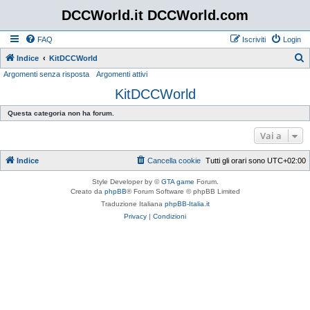
DCCWorld.it DCCWorld.com
FAQ
Iscriviti
Login
Indice
KitDCCWorld
Argomenti senza risposta
Argomenti attivi
e
KitDCCWorld
r
c
Questa categoria non ha forum.
a
Vai a
Indice
Cancella cookie
Tutti gli orari sono
UTC+02:00
Style Developer by ©
GTA game
Forum.
Creato da
phpBB
® Forum Software © phpBB Limited
Traduzione Italiana
phpBB-Italia.it
Privacy
|
Condizioni