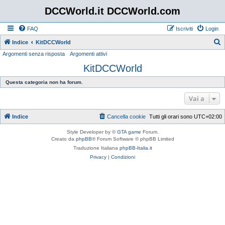
DCCWorld.it DCCWorld.com
FAQ
Iscriviti
Login
Indice
KitDCCWorld
Argomenti senza risposta
Argomenti attivi
e
KitDCCWorld
r
c
Questa categoria non ha forum.
a
Vai a
Indice
Cancella cookie
Tutti gli orari sono
UTC+02:00
Style Developer by ©
GTA game
Forum.
Creato da
phpBB
® Forum Software © phpBB Limited
Traduzione Italiana
phpBB-Italia.it
Privacy
|
Condizioni