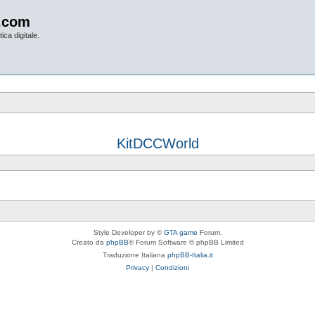
.com
ica digitale.
KitDCCWorld
Style Developer by ©
GTA game
Forum.
Creato da
phpBB
® Forum Software © phpBB Limited
Traduzione Italiana
phpBB-Italia.it
Privacy
|
Condizioni