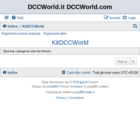
DCCWorld.it DCCWorld.com
FAQ
Iscriviti
Login
Indice
KitDCCWorld
Argomenti senza risposta
Argomenti attivi
e
KitDCCWorld
r
c
Questa categoria non ha forum.
a
Vai a
Indice
Cancella cookie
Tutti gli orari sono
UTC+02:00
Style Developer by ©
GTA game
Forum.
Creato da
phpBB
® Forum Software © phpBB Limited
Traduzione Italiana
phpBB-Italia.it
Privacy
|
Condizioni