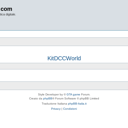
.com
ica digitale.
KitDCCWorld
Style Developer by ©
GTA game
Forum.
Creato da
phpBB
® Forum Software © phpBB Limited
Traduzione Italiana
phpBB-Italia.it
Privacy
|
Condizioni