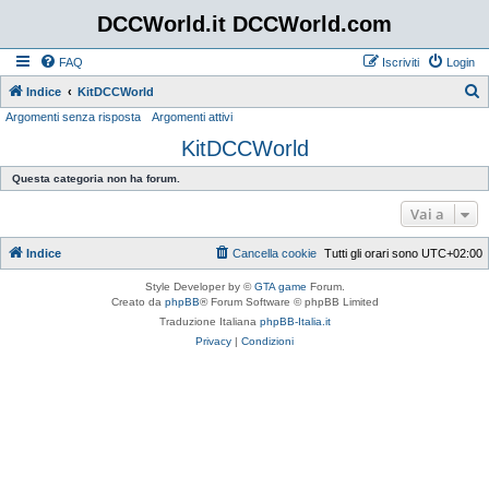
DCCWorld.it DCCWorld.com
FAQ
Iscriviti
Login
Indice
KitDCCWorld
Argomenti senza risposta
Argomenti attivi
e
KitDCCWorld
r
c
Questa categoria non ha forum.
a
Vai a
Indice
Cancella cookie
Tutti gli orari sono
UTC+02:00
Style Developer by ©
GTA game
Forum.
Creato da
phpBB
® Forum Software © phpBB Limited
Traduzione Italiana
phpBB-Italia.it
Privacy
|
Condizioni