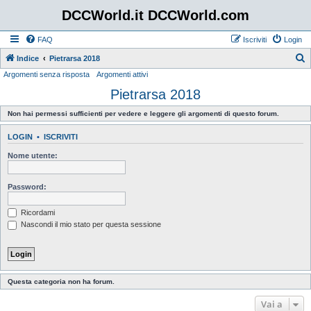
DCCWorld.it DCCWorld.com
FAQ
Iscriviti
Login
Indice
Pietrarsa 2018
Argomenti senza risposta
Argomenti attivi
e
Pietrarsa 2018
r
c
Non hai permessi sufficienti per vedere e leggere gli argomenti di questo forum.
a
LOGIN
•
ISCRIVITI
Nome utente:
Password:
Ricordami
Nascondi il mio stato per questa sessione
Questa categoria non ha forum.
Vai a