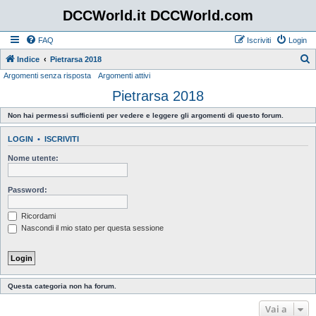
DCCWorld.it DCCWorld.com
FAQ
Iscriviti
Login
Indice
Pietrarsa 2018
Argomenti senza risposta
Argomenti attivi
e
Pietrarsa 2018
r
c
Non hai permessi sufficienti per vedere e leggere gli argomenti di questo forum.
a
LOGIN
•
ISCRIVITI
Nome utente:
Password:
Ricordami
Nascondi il mio stato per questa sessione
Questa categoria non ha forum.
Vai a