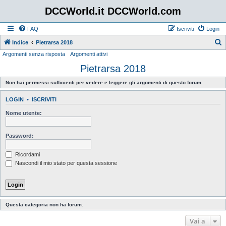
DCCWorld.it DCCWorld.com
FAQ
Iscriviti
Login
Indice
Pietrarsa 2018
Argomenti senza risposta
Argomenti attivi
e
Pietrarsa 2018
r
c
Non hai permessi sufficienti per vedere e leggere gli argomenti di questo forum.
a
LOGIN
•
ISCRIVITI
Nome utente:
Password:
Ricordami
Nascondi il mio stato per questa sessione
Questa categoria non ha forum.
Vai a