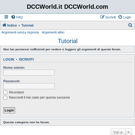
DCCWorld.it DCCWorld.com
FAQ
Iscriviti
Login
Indice
Tutorial
Argomenti senza risposta
Argomenti attivi
e
Tutorial
r
c
Non hai permessi sufficienti per vedere e leggere gli argomenti di questo forum.
a
LOGIN
•
ISCRIVITI
Nome utente:
Password:
Ricordami
Nascondi il mio stato per questa sessione
Questa categoria non ha forum.
Vai a