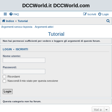
DCCWorld.it DCCWorld.com
FAQ
Iscriviti
Login
Indice
Tutorial
Argomenti senza risposta
Argomenti attivi
e
Tutorial
r
c
Non hai permessi sufficienti per vedere e leggere gli argomenti di questo forum.
a
LOGIN
•
ISCRIVITI
Nome utente:
Password:
Ricordami
Nascondi il mio stato per questa sessione
Questa categoria non ha forum.
Vai a