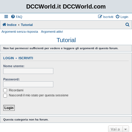
DCCWorld.it DCCWorld.com
FAQ
Iscriviti
Login
Indice
Tutorial
Argomenti senza risposta
Argomenti attivi
e
Tutorial
r
c
Non hai permessi sufficienti per vedere e leggere gli argomenti di questo forum.
a
LOGIN
•
ISCRIVITI
Nome utente:
Password:
Ricordami
Nascondi il mio stato per questa sessione
Questa categoria non ha forum.
Vai a