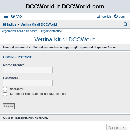
DCCWorld.it DCCWorld.com
FAQ
Iscriviti
Login
Indice
Vetrina Kit di DCCWorld
Argomenti senza risposta
Argomenti attivi
e
Vetrina Kit di DCCWorld
r
c
Non hai permessi sufficienti per vedere e leggere gli argomenti di questo forum.
a
LOGIN
•
ISCRIVITI
Nome utente:
Password:
Ricordami
Nascondi il mio stato per questa sessione
Questa categoria non ha forum.
Vai a