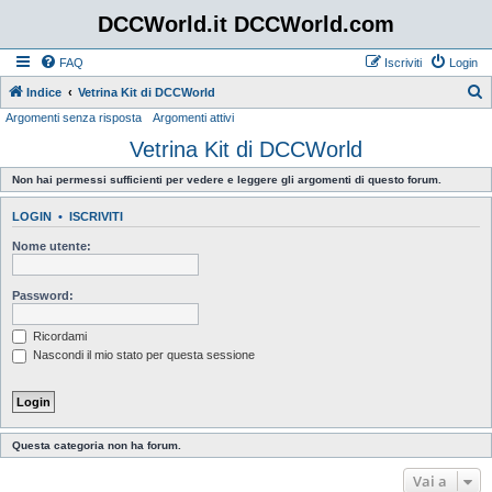
DCCWorld.it DCCWorld.com
FAQ
Iscriviti
Login
Indice
Vetrina Kit di DCCWorld
Argomenti senza risposta
Argomenti attivi
e
Vetrina Kit di DCCWorld
r
c
Non hai permessi sufficienti per vedere e leggere gli argomenti di questo forum.
a
LOGIN
•
ISCRIVITI
Nome utente:
Password:
Ricordami
Nascondi il mio stato per questa sessione
Questa categoria non ha forum.
Vai a