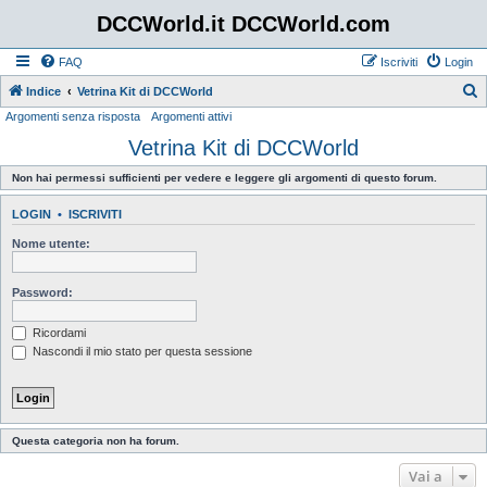
DCCWorld.it DCCWorld.com
FAQ
Iscriviti
Login
Indice
Vetrina Kit di DCCWorld
Argomenti senza risposta
Argomenti attivi
e
Vetrina Kit di DCCWorld
r
c
Non hai permessi sufficienti per vedere e leggere gli argomenti di questo forum.
a
LOGIN
•
ISCRIVITI
Nome utente:
Password:
Ricordami
Nascondi il mio stato per questa sessione
Questa categoria non ha forum.
Vai a