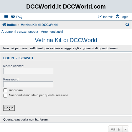
DCCWorld.it DCCWorld.com
FAQ
Iscriviti
Login
Indice
Vetrina Kit di DCCWorld
Argomenti senza risposta
Argomenti attivi
e
Vetrina Kit di DCCWorld
r
c
Non hai permessi sufficienti per vedere e leggere gli argomenti di questo forum.
a
LOGIN
•
ISCRIVITI
Nome utente:
Password:
Ricordami
Nascondi il mio stato per questa sessione
Questa categoria non ha forum.
Vai a