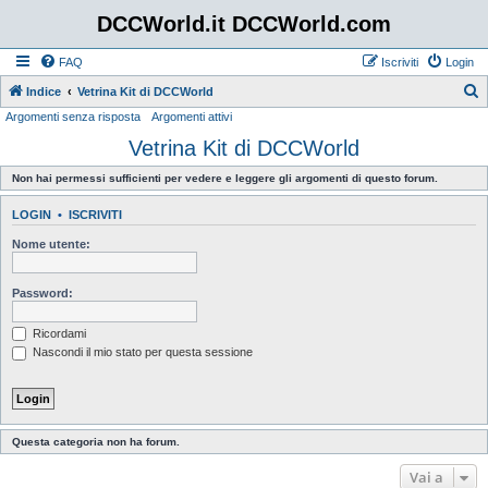
DCCWorld.it DCCWorld.com
FAQ
Iscriviti
Login
Indice
Vetrina Kit di DCCWorld
Argomenti senza risposta
Argomenti attivi
e
Vetrina Kit di DCCWorld
r
c
Non hai permessi sufficienti per vedere e leggere gli argomenti di questo forum.
a
LOGIN
•
ISCRIVITI
Nome utente:
Password:
Ricordami
Nascondi il mio stato per questa sessione
Questa categoria non ha forum.
Vai a