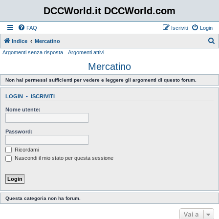
DCCWorld.it DCCWorld.com
FAQ
Iscriviti
Login
Indice
Mercatino
Argomenti senza risposta
Argomenti attivi
e
Mercatino
r
c
Non hai permessi sufficienti per vedere e leggere gli argomenti di questo forum.
a
LOGIN
•
ISCRIVITI
Nome utente:
Password:
Ricordami
Nascondi il mio stato per questa sessione
Questa categoria non ha forum.
Vai a