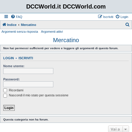
DCCWorld.it DCCWorld.com
FAQ
Iscriviti
Login
Indice
Mercatino
Argomenti senza risposta
Argomenti attivi
e
Mercatino
r
c
Non hai permessi sufficienti per vedere e leggere gli argomenti di questo forum.
a
LOGIN
•
ISCRIVITI
Nome utente:
Password:
Ricordami
Nascondi il mio stato per questa sessione
Questa categoria non ha forum.
Vai a