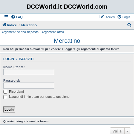
DCCWorld.it DCCWorld.com
FAQ
Iscriviti
Login
Indice
Mercatino
Argomenti senza risposta
Argomenti attivi
e
Mercatino
r
c
Non hai permessi sufficienti per vedere e leggere gli argomenti di questo forum.
a
LOGIN
•
ISCRIVITI
Nome utente:
Password:
Ricordami
Nascondi il mio stato per questa sessione
Questa categoria non ha forum.
Vai a