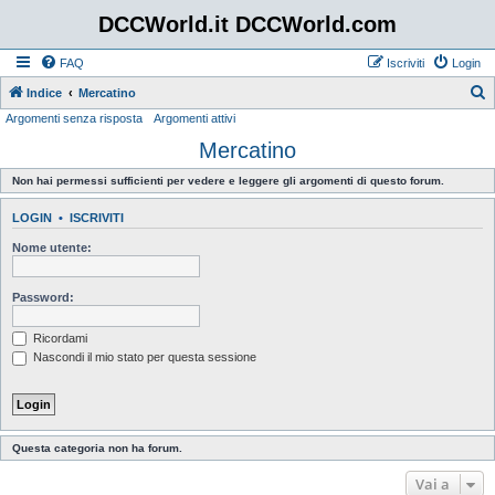
DCCWorld.it DCCWorld.com
FAQ
Iscriviti
Login
Indice
Mercatino
Argomenti senza risposta
Argomenti attivi
e
Mercatino
r
c
Non hai permessi sufficienti per vedere e leggere gli argomenti di questo forum.
a
LOGIN
•
ISCRIVITI
Nome utente:
Password:
Ricordami
Nascondi il mio stato per questa sessione
Questa categoria non ha forum.
Vai a