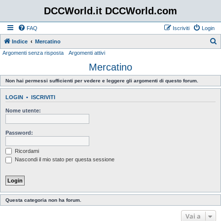
DCCWorld.it DCCWorld.com
FAQ
Iscriviti
Login
Indice
Mercatino
Argomenti senza risposta
Argomenti attivi
e
Mercatino
r
c
Non hai permessi sufficienti per vedere e leggere gli argomenti di questo forum.
a
LOGIN
•
ISCRIVITI
Nome utente:
Password:
Ricordami
Nascondi il mio stato per questa sessione
Questa categoria non ha forum.
Vai a