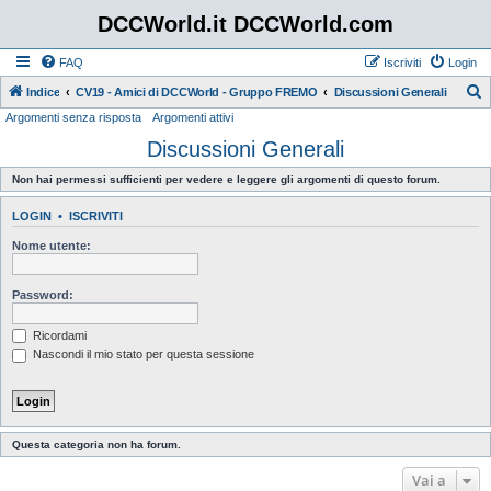
DCCWorld.it DCCWorld.com
FAQ
Iscriviti
Login
Indice
CV19 - Amici di DCCWorld - Gruppo FREMO
Discussioni Generali
Argomenti senza risposta
Argomenti attivi
e
Discussioni Generali
r
c
Non hai permessi sufficienti per vedere e leggere gli argomenti di questo forum.
a
LOGIN
•
ISCRIVITI
Nome utente:
Password:
Ricordami
Nascondi il mio stato per questa sessione
Questa categoria non ha forum.
Vai a