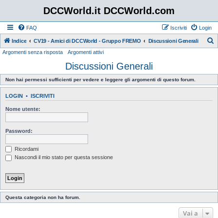
DCCWorld.it DCCWorld.com
FAQ
Iscriviti
Login
Indice
CV19 - Amici di DCCWorld - Gruppo FREMO
Discussioni Generali
Argomenti senza risposta
Argomenti attivi
e
Discussioni Generali
r
c
Non hai permessi sufficienti per vedere e leggere gli argomenti di questo forum.
a
LOGIN
•
ISCRIVITI
Nome utente:
Password:
Ricordami
Nascondi il mio stato per questa sessione
Questa categoria non ha forum.
Vai a