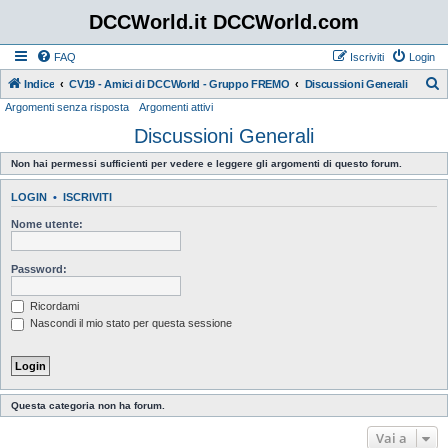
DCCWorld.it DCCWorld.com
FAQ
Iscriviti
Login
Indice
CV19 - Amici di DCCWorld - Gruppo FREMO
Discussioni Generali
Argomenti senza risposta
Argomenti attivi
e
Discussioni Generali
r
c
Non hai permessi sufficienti per vedere e leggere gli argomenti di questo forum.
a
LOGIN
•
ISCRIVITI
Nome utente:
Password:
Ricordami
Nascondi il mio stato per questa sessione
Questa categoria non ha forum.
Vai a